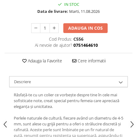
IN STOC
Data de livrare:
Marti, 11.08.2026
ADAUGA IN COS
Cod Produs:
C556
Ai nevoie de ajutor?
0751464610
Adauga la Favorite
Cere informatii
Descriere
Răsfață-te cu un colier ce vorbește despre tine în cele mai
sofisticate note, creat special pentru femeia care apreciază
eleganța și unicitatea.
Perlele naturale de cultură, fiecare având un diametru de 4-5
mm, sunt alese cu grijă pentru a oferi o strălucire discretă și
rafinată. Aceste perle sunt îmbinate pe un fir natural de
gută, renumit pentru rezistența sa superioară, asigurându-ți