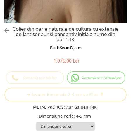
Cadouri Baieti
Cercei din aur
Bijuterii Profesii
Cadouri pentru Absolvire
Bijuterii Pasiuni & Hobby
Cadou Educatoare / Invatatoare /
Profesoare
Bijuterii Tematice Sport
Colier din perle naturale de cultura cu extensie
Cadouri Cupluri
Bijuterii cu mesaj Motivational
de lantisor aur si pandantiv initiala nume din
aur 14K
Bijuterii personalizate cu poza
Black Swan Bijoux
1.075,00 Lei
➔ Livrare Personala 2-4 ore cu Flori 💐
METAL PRETIOS
:
Aur Galben 14K
Dimensiune Perle
:
4-5 mm