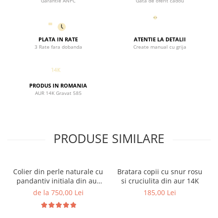
dure, parfumuri sau produse cosmetice. Curățați colierul cu
Garantie ANPC
Gata de oferit cadou
o cârpă moale și păstrați-l în ambalajul original pentru a
preveni zgârieturile și deteriorările.
Adaugă o notă de rafinament și semnificație fiecărei ținute
PLATA IN RATE
ATENTIE LA DETALII
cu acest colier din perle naturale de cultură și aur de 14K.
3 Rate fara dobanda
Create manual cu grija
Fiecare detaliu al acestui accesoriu reflectă măiestria
artizanilor și dedicarea lor pentru a crea o bijuterie de
neuitat, perfectă pentru a sărbători iubirea și aprecierea.
PRODUS IN ROMANIA
AUR 14K Gravat 585
PRODUSE SIMILARE
Colier din perle naturale cu
Bratara copii cu snur rosu
pandantiv initiala din aur
si cruciulita din aur 14K
14K si bilute din aur 14K de
de la 750,00 Lei
185,00 Lei
2.5mm