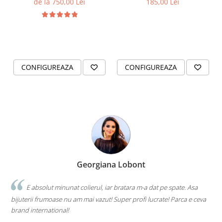
de la 750,00 Lei
185,00 Lei
2.5mm
CONFIGUREAZA
CONFIGUREAZA
Georgiana Lobont
E absolut minunat colierul, iar bratara m-a dat pe spate. Asa
bijuterii frumoase nu am mai vazut! Super profi lucrate! Parca e ceva
brand international!