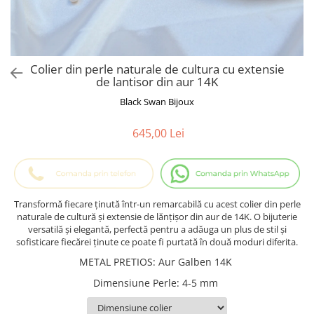
Cadouri Baieti
Cercei din aur
Bijuterii Profesii
Cadouri pentru Absolvire
Bijuterii Pasiuni & Hobby
Cadou Educatoare / Invatatoare /
Profesoare
Bijuterii Tematice Sport
Colier din perle naturale de cultura cu extensie
Cadouri Cupluri
Bijuterii cu mesaj Motivational
de lantisor din aur 14K
Bijuterii personalizate cu poza
Black Swan Bijoux
645,00 Lei
Transformă fiecare ținută într-un remarcabilă cu acest colier din perle
naturale de cultură și extensie de lănțișor din aur de 14K. O bijuterie
versatilă și elegantă, perfectă pentru a adăuga un plus de stil și
sofisticare fiecărei ținute ce poate fi purtată în două moduri diferita.
METAL PRETIOS
:
Aur Galben 14K
Dimensiune Perle
:
4-5 mm