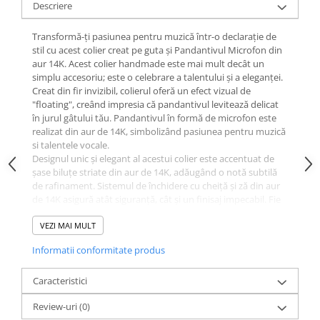
Descriere
Transformă-ți pasiunea pentru muzică într-o declarație de
stil cu acest colier creat pe guta și Pandantivul Microfon din
aur 14K. Acest colier handmade este mai mult decât un
simplu accesoriu; este o celebrare a talentului și a eleganței.
Creat din fir invizibil, colierul oferă un efect vizual de
"floating", creând impresia că pandantivul levitează delicat
în jurul gâtului tău. Pandantivul în formă de microfon este
realizat din aur de 14K, simbolizând pasiunea pentru muzică
si talentele vocale.
Designul unic și elegant al acestui colier este accentuat de
șase biluțe striate din aur de 14K, adăugând o notă subtilă
de rafinament. Sistemul de închidere cu cheiță și ză din aur
de 14K asigură atât siguranță, cât și un finisaj impecabil. Fie
că îl porți la un concert sau într-o zi obișnuită, acest colier îți
va aminti mereu de puterea ta interioară și de talentul tău
VEZI MAI MULT
vocal extraordinar.
Informatii conformitate produs
Ideal pentru a fi oferit cadou unei soliste sau unei cântărețe
de muzică, colierul fir transparent guta și pandantivul
microfon din aur 14K este o bijuterie ce va fi prețuită pentru
Caracteristici
totdeauna. Lasă-te purtată de magia muzicii și transformă
Review-uri
(0)
fiecare zi într-o simfonie personală cu această bijuterie