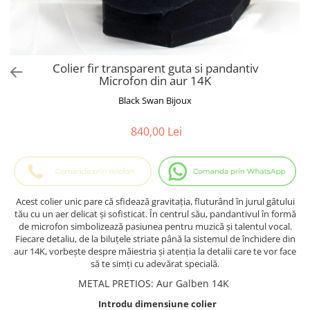
Cadouri Baieti
Cercei din aur
Bijuterii Profesii
Cadouri pentru Absolvire
Bijuterii Pasiuni & Hobby
Cadou Educatoare / Invatatoare /
Profesoare
Bijuterii Tematice Sport
Colier fir transparent guta si pandantiv
Cadouri Cupluri
Bijuterii cu mesaj Motivational
Microfon din aur 14K
Bijuterii personalizate cu poza
Black Swan Bijoux
840,00 Lei
Acest colier unic pare că sfidează gravitația, fluturând în jurul gâtului
tău cu un aer delicat și sofisticat. În centrul său, pandantivul în formă
de microfon simbolizează pasiunea pentru muzică și talentul vocal.
Fiecare detaliu, de la biluțele striate până la sistemul de închidere din
aur 14K, vorbește despre măiestria și atenția la detalii care te vor face
să te simți cu adevărat specială.
METAL PRETIOS
:
Aur Galben 14K
Introdu dimensiune colier