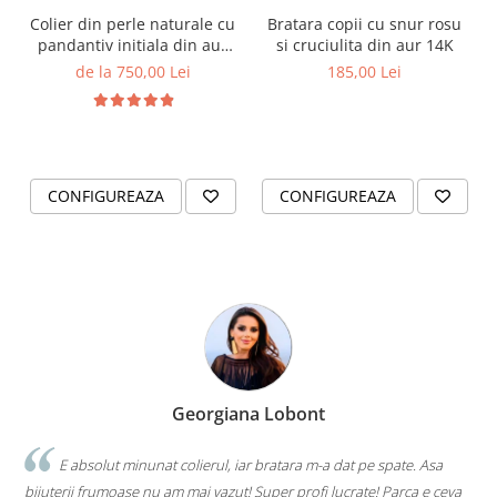
Colier din perle naturale cu
Bratara copii cu snur rosu
pandantiv initiala din aur
si cruciulita din aur 14K
14K si bilute din aur 14K de
de la 750,00 Lei
185,00 Lei
2.5mm
CONFIGUREAZA
CONFIGUREAZA
Georgiana Lobont
E absolut minunat colierul, iar bratara m-a dat pe spate. Asa
bijuterii frumoase nu am mai vazut! Super profi lucrate! Parca e ceva