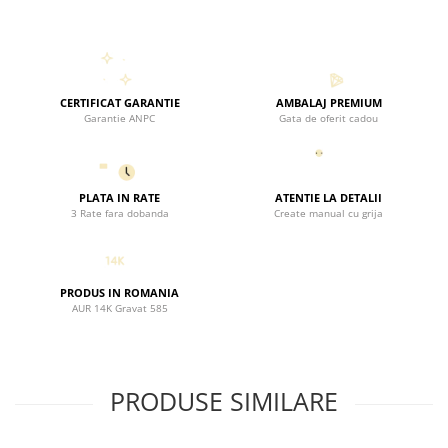
deosebită.
Bucură-te de frumusețea neașteptată și exclusivitatea pe
care o aduce fiecare piesă Black Swan Bijoux în viața ta.
Îmbrățișează eleganța, simplitatea și semnificația profundă
cu fiecare bijuterie pe care o porți.
CERTIFICAT GARANTIE
AMBALAJ PREMIUM
Garantie ANPC
Gata de oferit cadou
PLATA IN RATE
ATENTIE LA DETALII
3 Rate fara dobanda
Create manual cu grija
PRODUS IN ROMANIA
AUR 14K Gravat 585
PRODUSE SIMILARE