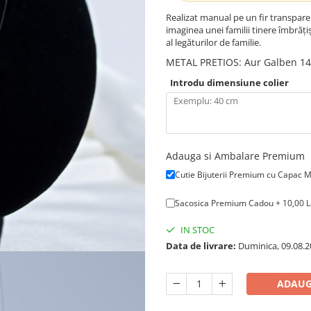
Realizat manual pe un fir transpare
imaginea unei familii tinere îmbrățiș
al legăturilor de familie.
METAL PRETIOS
:
Aur Galben 1
Introdu dimensiune colier
Adauga si Ambalare Premium
Cutie Bijuterii Premium cu Capac 
Sacosica Premium Cadou + 10,00 L
IN STOC
Data de livrare:
Duminica, 09.08.2
ADAUG