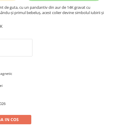
nt de guta, cu un pandantiv din aur de 14K gravat cu
ându-și primul bebeluș, acest colier devine simbolul iubirii și
4K
Magnetic
ei
026
A IN COS