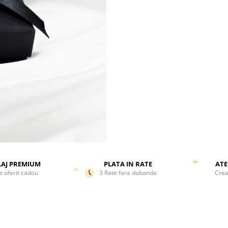
AJ PREMIUM
PLATA IN RATE
ATE
e oferit cadou
3 Rate fara dobanda
Crea