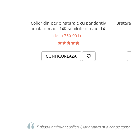
Colier din perle naturale cu pandantiv
Bratara
initiala din aur 14K si bilute din aur 14K
de 2.5mm
de la 750,00 Lei
CONFIGUREAZA
E absolut minunat colierul, iar bratara m-a dat pe spate.