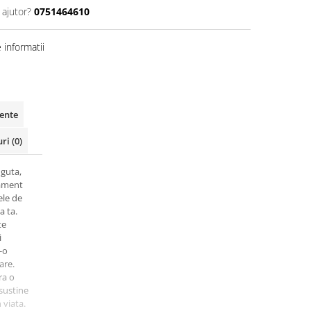
 ajutor?
0751464610
informatii
vente
uri
(0)
 guta,
nament
ele de
a ta.
te
i
-o
are.
ra o
 sustine
 viata.