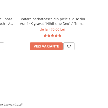
 cu poza
Bratara barbateasca din piele si disc din
Cercei 
ach - Aur
Aur 14K gravat "Nihil sine Deo" / "Nimic
fara Dumnezeu" Reglabila
de la 470,00 Lei
VEZI VARIANTE
AD
nd international!