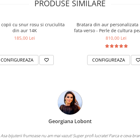
PRODUSE SIMILARE
 copii cu snur rosu si cruciulita
Bratara din aur personalizata
din aur 14K
fata-verso - Perle de cultura pe
14K
185,00 Lei
810,00 Lei
CONFIGUREAZA
CONFIGUREAZA
Georgiana Lobont
 Asa bijuterii frumoase nu am mai vazut! Super profi lucrate! Parca e ceva bra