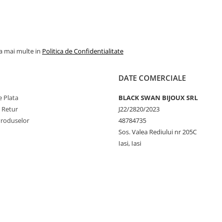
la mai multe in
Politica de Confidentialitate
DATE COMERCIALE
 Plata
BLACK SWAN BIJOUX SRL
e Retur
J22/2820/2023
Produselor
48784735
Sos. Valea Rediului nr 205C
Iasi, Iasi