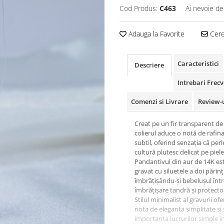
Cod Produs:
C463
Ai nevoie de
Adauga la Favorite
Cere 
Caracteristici
Descriere
Intrebari Frec
Comenzi si Livrare
Review-
Creat pe un fir transparent de
colierul aduce o notă de rafi
subtil, oferind senzația că perl
cultură plutesc delicat pe piele
Pandantivul din aur de 14K es
gravat cu siluetele a doi părinț
îmbrățișându-și bebelușul într
îmbrățișare tandră și protecto
Stilul minimalist al gravurii ofe
nota de eleganta simplitate si
importanta lucrurilor simple in