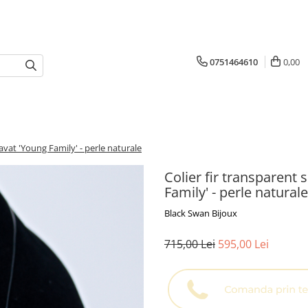
0751464610
0,00
ravat 'Young Family' - perle naturale
Colier fir transparent 
Family' - perle naturale
Black Swan Bijoux
715,00 Lei
595,00 Lei