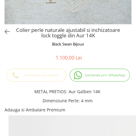
Cadouri Baieti
Cercei din aur
Bijuterii Profesii
Cadouri pentru Absolvire
Bijuterii Pasiuni & Hobby
Cadou Educatoare / Invatatoare /
Profesoare
Bijuterii Tematice Sport
Colier perle naturale ajustabil si inchizatoare
Cadouri Cupluri
Bijuterii cu mesaj Motivational
lock toggle din Aur 14K
Bijuterii personalizate cu poza
Black Swan Bijoux
1.100,00 Lei
METAL PRETIOS
:
Aur Galben 14K
Dimensiune Perle
:
4 mm
Adauga si Ambalare Premium