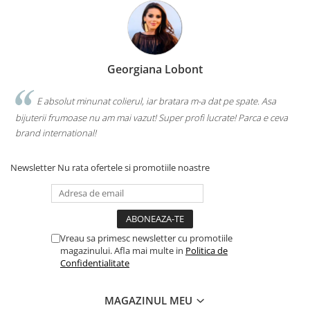
Georgiana Lobont
E absolut minunat colierul, iar bratara m-a dat pe spate. Asa
bijuterii frumoase nu am mai vazut! Super profi lucrate! Parca e ceva
brand international!
Newsletter
Nu rata ofertele si promotiile noastre
Vreau sa primesc newsletter cu promotiile
magazinului. Afla mai multe in
Politica de
Confidentialitate
MAGAZINUL MEU