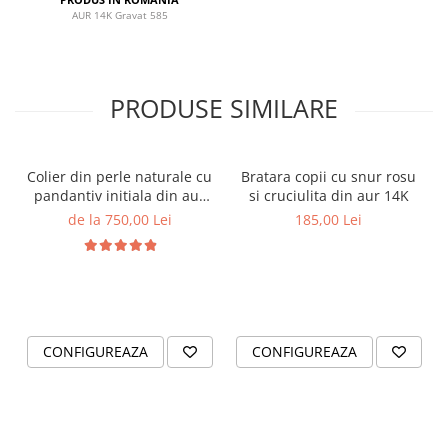
AUR 14K Gravat 585
PRODUSE SIMILARE
Colier din perle naturale cu
Bratara copii cu snur rosu
pandantiv initiala din aur
si cruciulita din aur 14K
14K si bilute din aur 14K de
de la 750,00 Lei
185,00 Lei
2.5mm
CONFIGUREAZA
CONFIGUREAZA