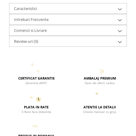
conformitate pentru autenticitatea perlelor și a aurului, iar
factura este disponibilă în contul BlackSwan Bijoux după
Caracteristici
recepționarea produsului.
Intrebari Frecvente
Comenzi si Livrare
Review-uri
(0)
CERTIFICAT GARANTIE
AMBALAJ PREMIUM
Garantie ANPC
Gata de oferit cadou
PLATA IN RATE
ATENTIE LA DETALII
3 Rate fara dobanda
Create manual cu grija
PRODUS IN ROMANIA