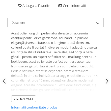
Adauga la Favorite
Cere informatii
Descriere
Acest colier lung din perle naturale este un accesoriu
esențial pentru orice garderobă, aducând un plus de
eleganță și versatilitate. Cu o lungime totală de 55 cm,
colierul poate fi purtat în diverse moduri, adaptându-se cu
ușurință la stilul ținutei tale. Fie că alegi să-l porți la baza
gâtului pentru un aspect sofisticat sau mai lung pentru un
look boem, acest colier este perfect pentru a accentua
frumusețea gâtului tău și pentru a completa orice outfit.
Perlele naturale, atent selecționate, oferă o strălucire
delicată, în timp ce închizătoarea toggle lock din aur de 14K,
cu un diametru de 10 mm, adaugă un detaliu modern și
elegant. Această închizătoare nu este doar funcțională, ci și
un element de design care îmbină stilul contemporan cu
clasicul, făcând din acest colier o bijuterie deosebită.
Colierul este livrat într-un ambalaj premium, gata să fie
VEZI MAI MULT
oferit cadou, oferind o experiență unică de unboxing.
Informatii conformitate produs
Fiecare produs vine însoțit de certificat de garanție și