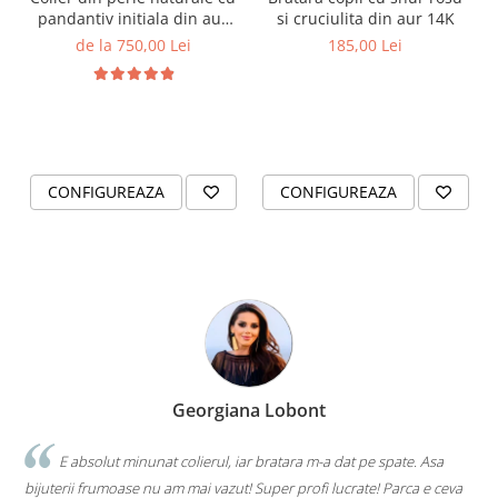
pandantiv initiala din aur
si cruciulita din aur 14K
14K si bilute din aur 14K de
de la 750,00 Lei
185,00 Lei
2.5mm
CONFIGUREAZA
CONFIGUREAZA
Georgiana Lobont
E absolut minunat colierul, iar bratara m-a dat pe spate. Asa
bijuterii frumoase nu am mai vazut! Super profi lucrate! Parca e ceva