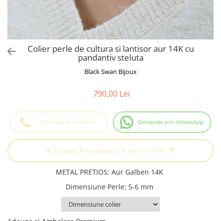
Cadouri Baieti
Cercei din aur
Bijuterii Profesii
Cadouri pentru Absolvire
Bijuterii Pasiuni & Hobby
Cadou Educatoare / Invatatoare /
Profesoare
Bijuterii Tematice Sport
Colier perle de cultura si lantisor aur 14K cu
Cadouri Cupluri
Bijuterii cu mesaj Motivational
pandantiv steluta
Bijuterii personalizate cu poza
Black Swan Bijoux
790,00 Lei
➔ Livrare Personala 2-4 ore cu Flori 💐
METAL PRETIOS
:
Aur Galben 14K
Dimensiune Perle
:
5-6 mm