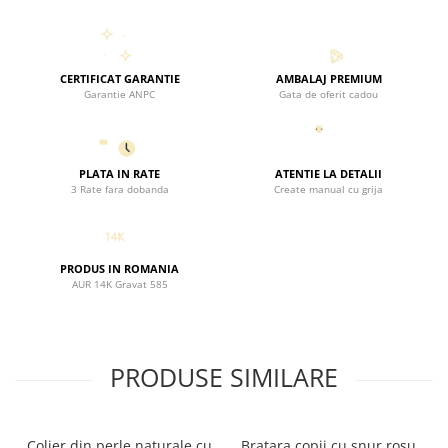
CERTIFICAT GARANTIE
AMBALAJ PREMIUM
Garantie ANPC
Gata de oferit cadou
PLATA IN RATE
ATENTIE LA DETALII
3 Rate fara dobanda
Create manual cu grija
PRODUS IN ROMANIA
AUR 14K Gravat 585
PRODUSE SIMILARE
Colier din perle naturale cu
Bratara copii cu snur rosu