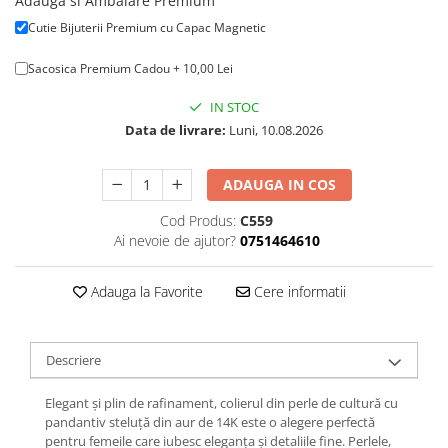
Adauga si Ambalare Premium
Cutie Bijuterii Premium cu Capac Magnetic
Sacosica Premium Cadou + 10,00 Lei
IN STOC
Data de livrare:
Luni, 10.08.2026
ADAUGA IN COS
Cod Produs:
C559
Ai nevoie de ajutor?
0751464610
Adauga la Favorite
Cere informatii
Descriere
Elegant și plin de rafinament, colierul din perle de cultură cu
pandantiv steluță din aur de 14K este o alegere perfectă
pentru femeile care iubesc eleganța și detaliile fine. Perlele,