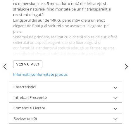
cu dimensiuni de 4-5 mm, aduc o notă de delicatețe și
strălucire naturală, fiind montate pe un fir transparent și
rezistent din gută.
Lănțișorul din aur de 14K cu pandantiv ofera un efect
elegant de floatig al stelutei si se aseaza cu eleganta pe
piele.
Sistemul de prindere, realizat cu o cheiță și o za de aur, oferă
colierului un aspect elegant, dar și o fixare sigură și
confortabilă. Pandantivul steluță adaugă un farmec aparte,
simbolizând eleganța subtilă și dorința de a străluci în
fiecare moment.
Un cadou ideal sau o piesă esențială pentru colecția ta de
VEZI MAI MULT
bijuterii, acest colier din perle și aur va deveni cu siguranță
Informatii conformitate produs
unul dintre accesoriile preferate, gata să îți completeze orice
ținută cu o notă de sofisticare unică.
Caracteristici
Acest colier este livrat într-un ambalaj premium, ideal pentru
Intrebari Frecvente
a fi oferit cadou, oferind în același timp o experiență unică
de unboxing. Este o piesă esențială pentru colecția ta de
Comenzi si Livrare
bijuterii, gata să îți completeze orice ținută cu o notă
luxurianta.
Review-uri
(0)