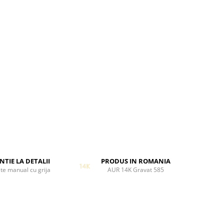
 si za
sign
 a fi
entarea
ienta de
a
u ideal
te in
rtenera
NTIE LA DETALII
PRODUS IN ROMANIA
te manual cu grija
AUR 14K Gravat 585
vul in
ie
minitate