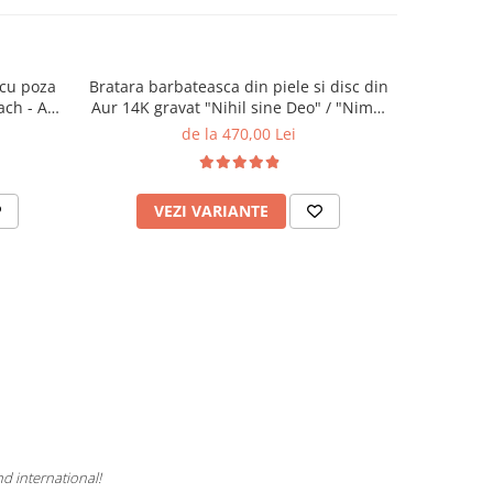
 cu poza
Bratara barbateasca din piele si disc din
Cercei 
ach - Aur
Aur 14K gravat "Nihil sine Deo" / "Nimic
fara Dumnezeu" Reglabila
de la 470,00 Lei
VEZI VARIANTE
AD
nd international!