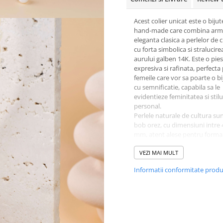
Acest colier unicat este o bijut
hand-made care combina arm
eleganta clasica a perlelor de 
cu forta simbolica si stralucire
aurului galben 14K. Este o pie
expresiva si rafinata, perfecta
femeile care vor sa poarte o bi
cu semnificatie, capabila sa le
evidentieze feminitatea si stilu
personal.
Perlele naturale de cultura sun
bob orez, cu dimensiuni intre 4
mm, atent alese pentru forma s
lor fin. Acestea sunt insirate 
pe un fir rezistent de guta, of
VEZI MAI MULT
colierului un aspect curat si el
Informatii conformitate prod
Printre perle sunt integrate d
bilute din aur galben 14K, car
un plus de valoare si echilibru 
Elementul central al colierului
pandantivul in forma de soare
realizat din aur galben 14K, cu