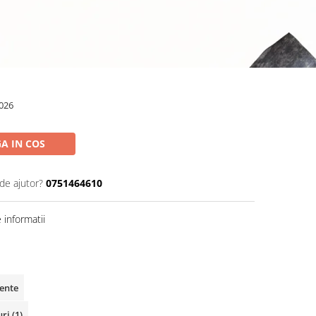
026
A IN COS
de ajutor?
0751464610
informatii
vente
uri
(1)