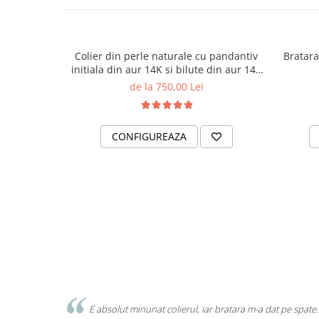
Colier din perle naturale cu pandantiv
Bratara
initiala din aur 14K si bilute din aur 14K
de 2.5mm
de la 750,00 Lei
CONFIGUREAZA
E absolut minunat colierul, iar bratara m-a dat pe spate.