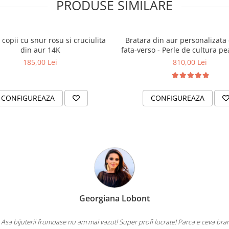
PRODUSE SIMILARE
 copii cu snur rosu si cruciulita
Bratara din aur personalizata
din aur 14K
fata-verso - Perle de cultura pe
14K
185,00 Lei
810,00 Lei
CONFIGUREAZA
CONFIGUREAZA
Georgiana Lobont
 Asa bijuterii frumoase nu am mai vazut! Super profi lucrate! Parca e ceva bra