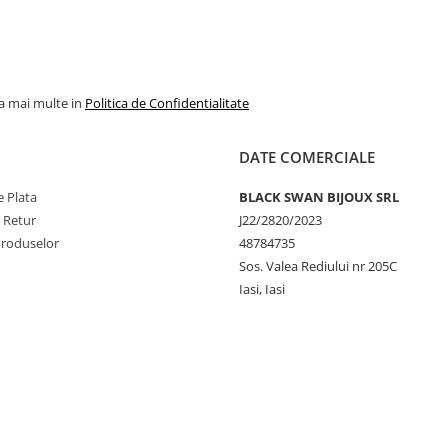
la mai multe in
Politica de Confidentialitate
DATE COMERCIALE
 Plata
BLACK SWAN BIJOUX SRL
e Retur
J22/2820/2023
Produselor
48784735
Sos. Valea Rediului nr 205C
Iasi, Iasi