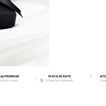
eleganta
- Sistem de inchidere cu cheita
din aur 14K
- Lungime standard: 40 cm
(personalizabil la cerere)
- Bijuterie lucrata manual – de
unicat
Colierul este livrat in ambalaj
premium, atent pregatit pentru
daruit. Cutia eleganta si prez
sofisticata completeaza exper
oferire si accentueaza valoare
emotionala a bijuteriei.
Aceasta bijuterie este un cado
pentru o femeie care straluces
mod natural – mama, sora, pa
AJ PREMIUM
PLATA IN RATE
ATE
e oferit cadou
3 Rate fara dobanda
Crea
sau o prietena draga. Pandanti
forma de soare este o declarat
subtila de energie pozitiva, fe
si bucurie de a trai.