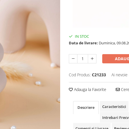
IN STOC
Data de livrare:
Duminica, 09.08.2
ADAUG
Cod Produs:
C21233
Ai nevoie 
Adauga la Favorite
Cere 
Caracteristici
Descriere
Intrebari Frec
Comenzi si Livrare
Review-