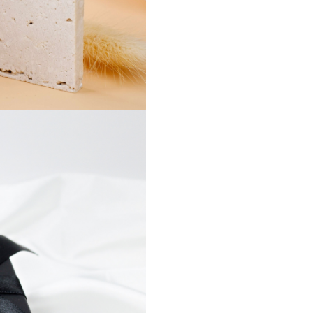
diametrul de 12 mm. Acesta e
atasat de colier printr-un lanti
din aur galben 14K, cu lungim
cm, ce creeaza un efect de plut
adauga un detaliu sofisticat
designului.
Soarele este un simbol puterni
bijuterii – semnifica vitalitate,
incredere si stralucire interioa
Purtat aproape de inima, pan
soare devine un talisman care
aminteste de forta feminina s
pe care o emana fiecare femei
mod unic si autentic.
Specificatii tehnice:
- Perle de cultura naturale, ti
orez, 4–6 mm
- 2 bilute din aur galben 14K
- Pandantiv Soare din aur gal
– diametru 12 mm
- Lantisor extensie din aur ga
– lungime 4 cm
- Fir rezistent de guta – struct