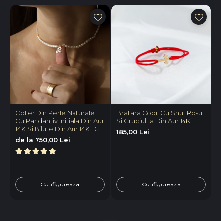
Colier Din Perle Naturale
Bratara Copii Cu Snur Rosu
B
Cu Pandantiv Initiala Din Aur
Si Cruciulita Din Aur 14K
P
14K Si Bilute Din Aur 14K De
V
185,00 Lei
2.5mm
P
de la 750,00 Lei
8
Configureaza
Configureaza