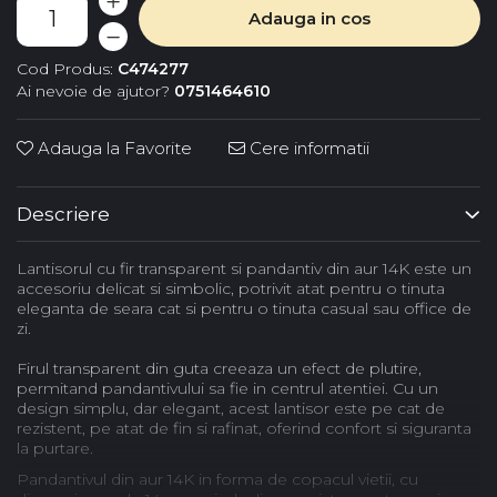
Adauga in cos
Cod Produs:
C474277
Ai nevoie de ajutor?
0751464610
Adauga la Favorite
Cere informatii
Descriere
Lantisorul cu fir transparent si pandantiv din aur 14K este un
accesoriu delicat si simbolic, potrivit atat pentru o tinuta
eleganta de seara cat si pentru o tinuta casual sau office de
zi.
Firul transparent din guta creeaza un efect de plutire,
permitand pandantivului sa fie in centrul atentiei. Cu un
design simplu, dar elegant, acest lantisor este pe cat de
rezistent, pe atat de fin si rafinat, oferind confort si siguranta
la purtare.
Pandantivul din aur 14K in forma de copacul vietii, cu