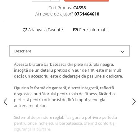
Cod Produs:
C4558
Ai nevoie de ajutor?
0751464610
Adauga la Favorite
Cere informatii
Descriere
Această brățară bărbătească din piele naturală neagră,
însoțită de un detaliu prețios din aur de 14K, este mai mult
decât un accesoriu, este o declarație de pasiune și dedicare.
Figurina în formă de ganteră, discret integrată, reflectă
dragostea purtătorului pentru sala de fitness, făcând-o
perfectă pentru oricine își dedică timpul și energia
antrenamentelor.
Sistemul de prindere reglabil asigură o potrivire perfectă
pentru orice încheietură bărbătească, oferind confort și
siguranță la purtare.