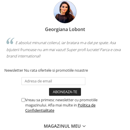
Georgiana Lobont
E absolut minunat colierul, iar bratara m-a dat pe spate. Asa
bijuterii frumoase nu am mai vazut! Super profi lucrate! Parca e ceva
brand international!
Newsletter
Nu rata ofertele si promotiile noastre
Vreau sa primesc newsletter cu promotiile
magazinului. Afla mai multe in
Politica de
Confidentialitate
MAGAZINUL MEU