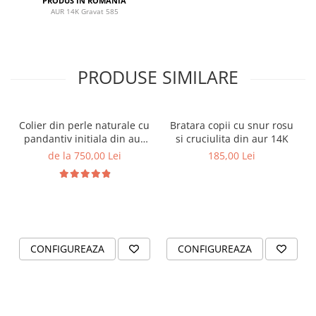
PRODUS IN ROMANIA
AUR 14K Gravat 585
PRODUSE SIMILARE
Colier din perle naturale cu
Bratara copii cu snur rosu
pandantiv initiala din aur
si cruciulita din aur 14K
14K si bilute din aur 14K de
de la 750,00 Lei
185,00 Lei
2.5mm
CONFIGUREAZA
CONFIGUREAZA