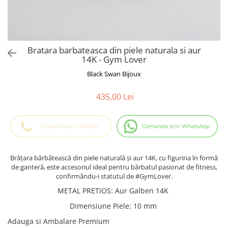
Cadouri Baieti
Cercei din aur
Bijuterii Profesii
Cadouri pentru Absolvire
Bijuterii Pasiuni & Hobby
Cadou Educatoare / Invatatoare /
Profesoare
Bijuterii Tematice Sport
Bratara barbateasca din piele naturala si aur
Cadouri Cupluri
Bijuterii cu mesaj Motivational
14K - Gym Lover
Bijuterii personalizate cu poza
Black Swan Bijoux
435,00 Lei
Brățara bărbătească din piele naturală și aur 14K, cu figurina în formă
de ganteră, este accesoriul ideal pentru bărbatul pasionat de fitness,
confirmându-i statutul de #GymLover.
METAL PRETIOS
:
Aur Galben 14K
Dimensiune Piele
:
10 mm
Adauga si Ambalare Premium