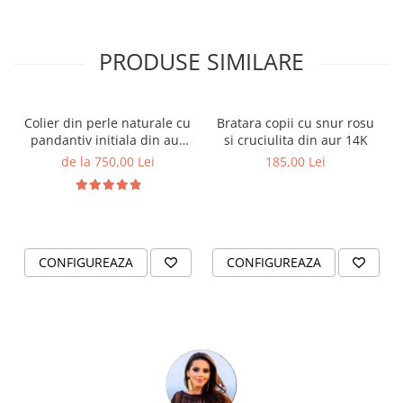
PRODUSE SIMILARE
Colier din perle naturale cu
Bratara copii cu snur rosu
pandantiv initiala din aur
si cruciulita din aur 14K
14K si bilute din aur 14K de
de la 750,00 Lei
185,00 Lei
2.5mm
CONFIGUREAZA
CONFIGUREAZA