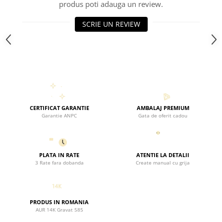
produs poti adauga un review.
SCRIE UN REVIEW
CERTIFICAT GARANTIE
AMBALAJ PREMIUM
Garantie ANPC
Gata de oferit cadou
PLATA IN RATE
ATENTIE LA DETALII
3 Rate fara dobanda
Create manual cu grija
PRODUS IN ROMANIA
AUR 14K Gravat 585