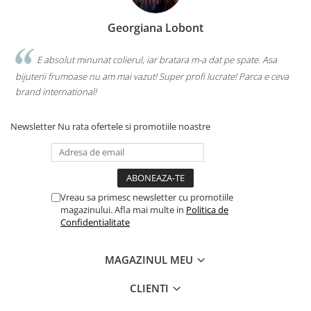
Georgiana Lobont
E absolut minunat colierul, iar bratara m-a dat pe spate. Asa
bijuterii frumoase nu am mai vazut! Super profi lucrate! Parca e ceva
brand international!
Newsletter
Nu rata ofertele si promotiile noastre
Vreau sa primesc newsletter cu promotiile
magazinului. Afla mai multe in
Politica de
Confidentialitate
MAGAZINUL MEU
CLIENTI