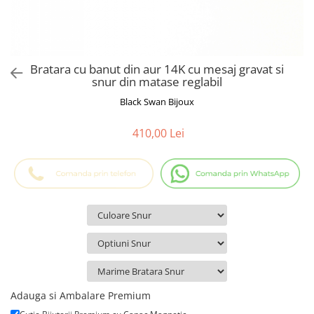
Cadouri Baieti
Cercei din aur
Bijuterii Profesii
Cadouri pentru Absolvire
Bijuterii Pasiuni & Hobby
Cadou Educatoare / Invatatoare /
Profesoare
Bijuterii Tematice Sport
Bratara cu banut din aur 14K cu mesaj gravat si
Cadouri Cupluri
Bijuterii cu mesaj Motivational
snur din matase reglabil
Bijuterii personalizate cu poza
Black Swan Bijoux
410,00 Lei
Adauga si Ambalare Premium