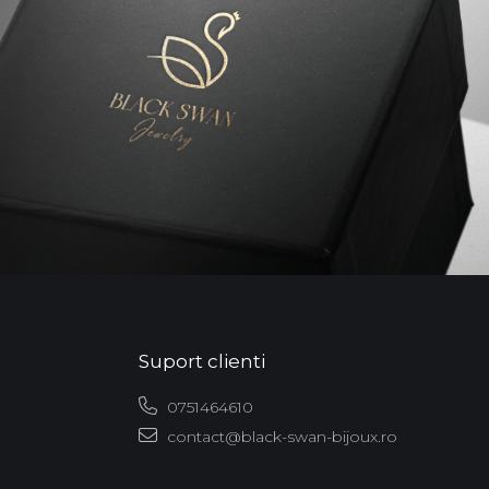
Suport clienti
0751464610
contact@black-swan-bijoux.ro