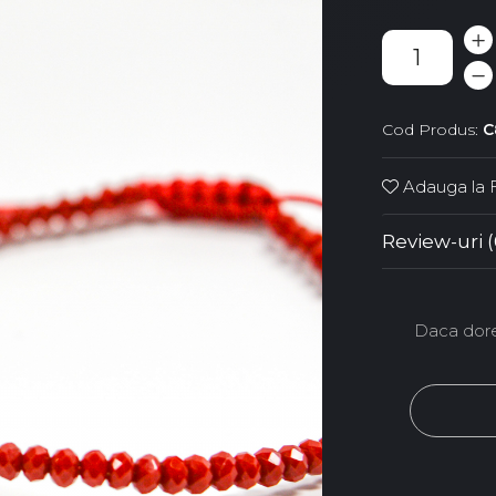
Cod Produs:
C
Adauga la F
Review-uri
(
Daca dores