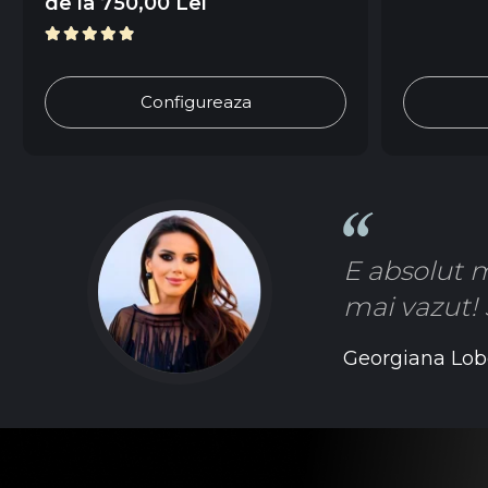
de la 750,00 Lei
Configureaza
E absolut m
mai vazut! 
Georgiana Lob