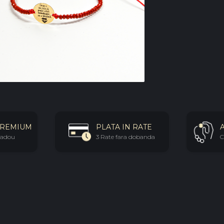
PREMIUM
PLATA IN RATE
 cadou
3 Rate fara dobanda
C