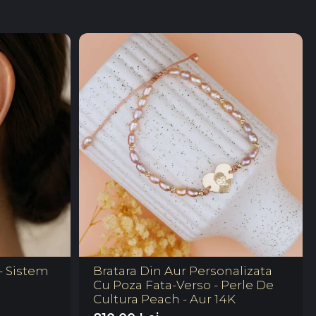
- Sistem
Bratara Din Aur Personalizata
Cu Poza Fata-Verso - Perle De
Cultura Peach - Aur 14K