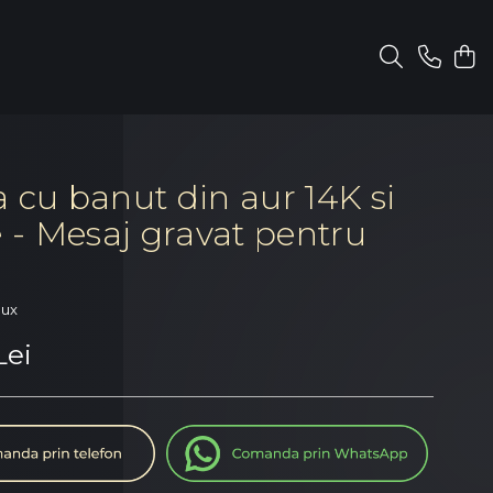
a cu banut din aur 14K si
e - Mesaj gravat pentru
a
oux
Lei