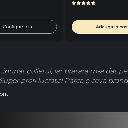
Configureaza
Adauga in cos
inunat colierul, iar bratara m-a dat p
Super profi lucrate! Parca e ceva brand
ont