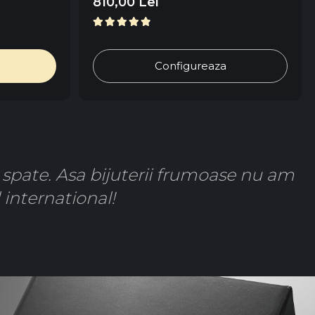
810,00 Lei
Configureaza
e spate. Asa bijuterii frumoase nu am
 international!