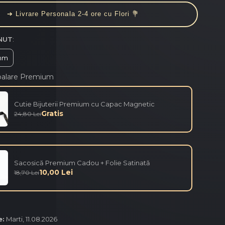
➔ Livrare Personala 2-4 ore cu Flori 💐
NUT
:
mm
balare Premium
Cutie Bijuterii Premium cu Capac Magnetic
Gratis
24,80 Lei
Sacosică Premium Cadou + Folie Satinată
10,00 Lei
18,70 Lei
e:
Marti, 11.08.2026