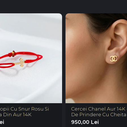
opii Cu Snur Rosu Si
Cercei Chanel Aur 14K 
a Din Aur 14K
De Prindere Cu Cheita
ei
950,00 Lei