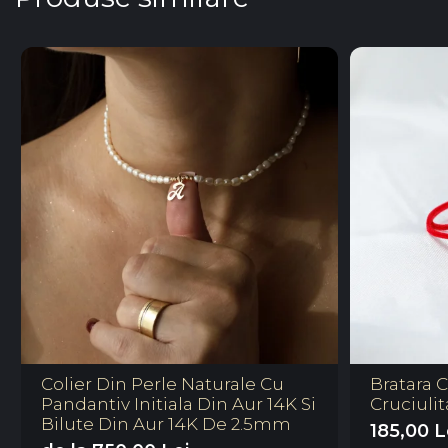
Colier Din Perle Naturale Cu
Bratara C
Pandantiv Initiala Din Aur 14K Si
Cruciulit
Bilute Din Aur 14K De 2.5mm
185,00 L