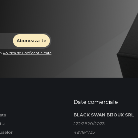
in
Politica de Confidentialitate
Date comerciale
ata
BLACK SWAN BIJOUX SRL
tur
J22/2820/2023
uselor
48784735