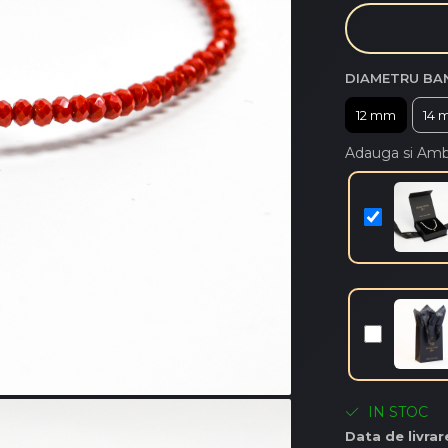
DIAMETRU BA
12 mm
14 
Adauga si Am
IN STOC
Data de livrar