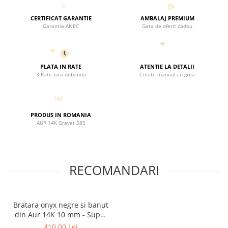
CERTIFICAT GARANTIE
AMBALAJ PREMIUM
Garantie ANPC
Gata de oferit cadou
PLATA IN RATE
ATENTIE LA DETALII
3 Rate fara dobanda
Create manual cu grija
PRODUS IN ROMANIA
AUR 14K Gravat 585
RECOMANDARI
Bratara onyx negre si banut
din Aur 14K 10 mm - Super
Mama
410,00 Lei