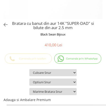
Cadouri Baieti
Cercei din aur
Bijuterii Profesii
Cadouri pentru Absolvire
Bijuterii Pasiuni & Hobby
Cadou Educatoare / Invatatoare /
Profesoare
Bijuterii Tematice Sport
Bratara cu banut din aur 14K "SUPER-DAD" si
Cadouri Cupluri
Bijuterii cu mesaj Motivational
bilute din aur 2.5 mm
Bijuterii personalizate cu poza
Black Swan Bijoux
410,00 Lei
Adauga si Ambalare Premium