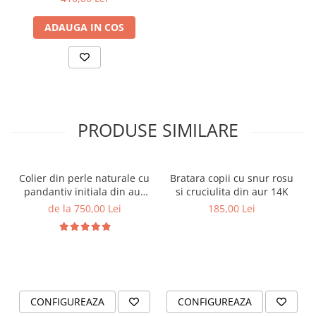
ADAUGA IN COS
PRODUSE SIMILARE
Colier din perle naturale cu
Bratara copii cu snur rosu
pandantiv initiala din aur
si cruciulita din aur 14K
14K si bilute din aur 14K de
de la 750,00 Lei
185,00 Lei
2.5mm
CONFIGUREAZA
CONFIGUREAZA