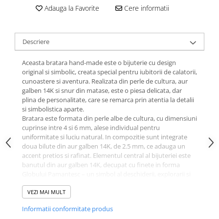
Adauga la Favorite
Cere informatii
Descriere
Aceasta bratara hand-made este o bijuterie cu design
original si simbolic, creata special pentru iubitorii de calatorii,
cunoastere si aventura. Realizata din perle de cultura, aur
galben 14K si snur din matase, este o piesa delicata, dar
plina de personalitate, care se remarca prin atentia la detalii
si simbolistica aparte.
Bratara este formata din perle albe de cultura, cu dimensiuni
cuprinse intre 4 si 6 mm, alese individual pentru
uniformitate si luciu natural. In compozitie sunt integrate
doua bilute din aur galben 14K, de 2.5 mm, ce adauga un
accent pretios si rafinat. Elementul central al bijuteriei este
banutul din aur galben 14K, decupat cu finete in forma
Globului Pamantesc – un simbol al deschiderii, explorarii si
conexiunii cu lumea.
Structura bratarii este realizata pe un snur din matase,
VEZI MAI MULT
moale si rezistent, iar sistemul de inchidere este reglabil,
Informatii conformitate produs
pentru a se potrivi perfect oricarei incheieturi. Designul este