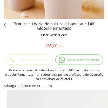
Cadouri Baieti
Cercei din aur
Bijuterii Profesii
Cadouri pentru Absolvire
Bijuterii Pasiuni & Hobby
Cadou Educatoare / Invatatoare /
Profesoare
Bijuterii Tematice Sport
Bratara cu perle de cultura si banut aur 14K
Cadouri Cupluri
Bijuterii cu mesaj Motivational
Globul Pamantesc
Bijuterii personalizate cu poza
Black Swan Bijoux
535,00 Lei
Bratara cu perle naturale si banut din aur 14K decupat in forma
Globului Pamantesc – un cadou ideal pentru profesoara de Geografie
sau pasionatii de calatorii.
Adauga si Ambalare Premium