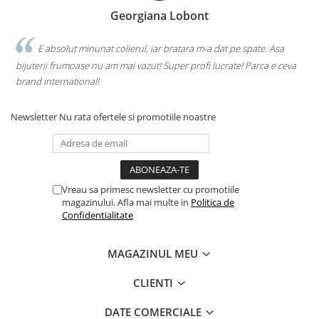
Georgiana Lobont
E absolut minunat colierul, iar bratara m-a dat pe spate. Asa
bijuterii frumoase nu am mai vazut! Super profi lucrate! Parca e ceva
brand international!
Newsletter
Nu rata ofertele si promotiile noastre
Vreau sa primesc newsletter cu promotiile
magazinului. Afla mai multe in
Politica de
Confidentialitate
MAGAZINUL MEU
CLIENTI
DATE COMERCIALE