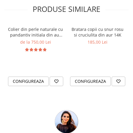
PRODUSE SIMILARE
Colier din perle naturale cu
Bratara copii cu snur rosu
pandantiv initiala din aur
si cruciulita din aur 14K
14K si bilute din aur 14K de
de la 750,00 Lei
185,00 Lei
2.5mm
CONFIGUREAZA
CONFIGUREAZA