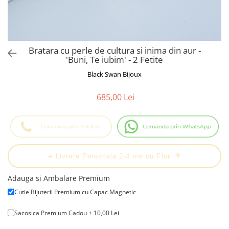
Cadouri Baieti
Cercei din aur
Bijuterii Profesii
Cadouri pentru Absolvire
Bijuterii Pasiuni & Hobby
Cadou Educatoare / Invatatoare /
Profesoare
Bijuterii Tematice Sport
Bratara cu perle de cultura si inima din aur -
Cadouri Cupluri
Bijuterii cu mesaj Motivational
'Buni, Te iubim' - 2 Fetite
Bijuterii personalizate cu poza
Black Swan Bijoux
685,00 Lei
➔ Livrare Personala 2-4 ore cu Flori 💐
Adauga si Ambalare Premium
Cutie Bijuterii Premium cu Capac Magnetic
Sacosica Premium Cadou + 10,00 Lei