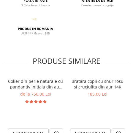
PLATA IN RATE
ATENTIE LA DETALII
3 Rate fara dobanda
Create manual cu grija
PRODUS IN ROMANIA
AUR 14K Gravat 585
PRODUSE SIMILARE
Colier din perle naturale cu
Bratara copii cu snur rosu
pandantiv initiala din aur
si cruciulita din aur 14K
14K si bilute din aur 14K de
de la 750,00 Lei
185,00 Lei
2.5mm