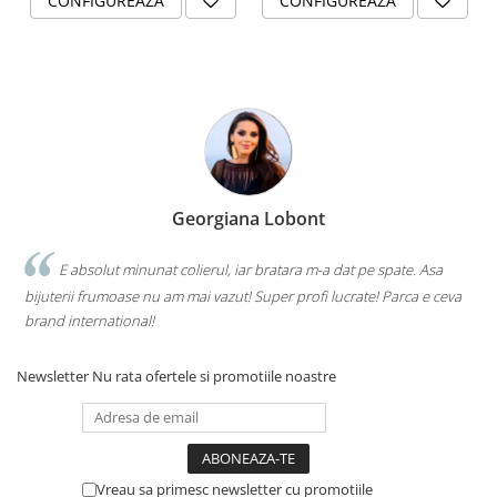
CONFIGUREAZA
CONFIGUREAZA
Georgiana Lobont
E absolut minunat colierul, iar bratara m-a dat pe spate. Asa
bijuterii frumoase nu am mai vazut! Super profi lucrate! Parca e ceva
brand international!
Newsletter
Nu rata ofertele si promotiile noastre
Vreau sa primesc newsletter cu promotiile