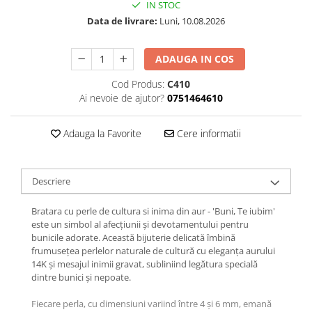
IN STOC
Data de livrare:
Luni, 10.08.2026
ADAUGA IN COS
Cod Produs:
C410
Ai nevoie de ajutor?
0751464610
Adauga la Favorite
Cere informatii
Descriere
Bratara cu perle de cultura si inima din aur - 'Buni, Te iubim'
este un simbol al afecțiunii și devotamentului pentru
bunicile adorate. Această bijuterie delicată îmbină
frumusețea perlelor naturale de cultură cu eleganța aurului
14K și mesajul inimii gravat, subliniind legătura specială
dintre bunici și nepoate.
Fiecare perla, cu dimensiuni variind între 4 și 6 mm, emană