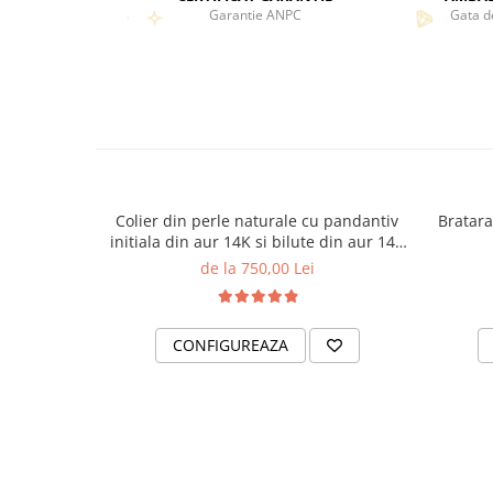
Garantie ANPC
Gata d
Colier din perle naturale cu pandantiv
Bratara
initiala din aur 14K si bilute din aur 14K
de 2.5mm
de la 750,00 Lei
CONFIGUREAZA