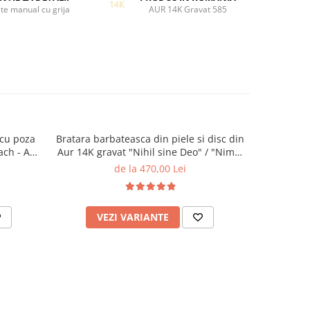
te manual cu grija
AUR 14K Gravat 585
 cu poza
Bratara barbateasca din piele si disc din
Cercei 
ach - Aur
Aur 14K gravat "Nihil sine Deo" / "Nimic
fara Dumnezeu" Reglabila
de la 470,00 Lei
VEZI VARIANTE
AD