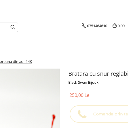
0751464610
0,00
 coroana din aur 14K
Bratara cu snur reglab
Black Swan Bijoux
250,00 Lei