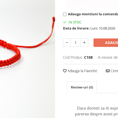
Adauga mentiuni la comand
IN STOC
Data de livrare:
Luni, 10.08.2026
ADAUG
Cod Produs:
C108
Ai nevoie de
Adauga la Favorite
Cere 
Review-uri
(0)
Daca doresti sa iti exp
parerea despre acest p