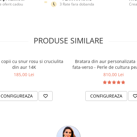
e oferit cadou
3 Rate fara dobanda
Crea
PRODUSE SIMILARE
 copii cu snur rosu si cruciulita
Bratara din aur personalizata
din aur 14K
fata-verso - Perle de cultura pe
14K
185,00 Lei
810,00 Lei
CONFIGUREAZA
CONFIGUREAZA