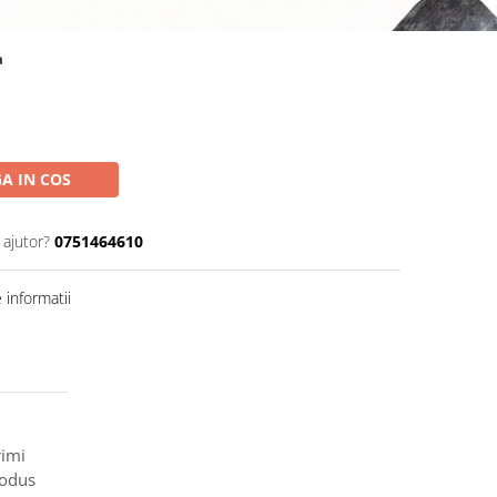
a
A IN COS
 ajutor?
0751464610
informatii
rimi
rodus