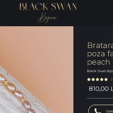
Bratar
poza fa
peach 
Black Swan Bij
2
810,00 