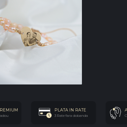
PREMIUM
PLATA IN RATE
 cadou
3 Rate fara dobanda
C