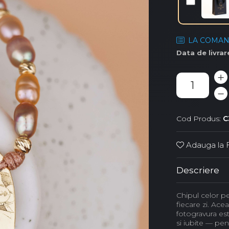
LA COMA
Data de livrar
Cod Produs:
C
Adauga la F
Descriere
Chipul celor pe 
fiecare zi. Ace
fotogravura es
si iubite — pen