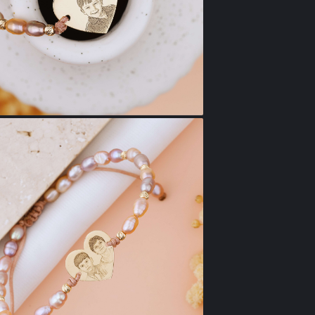
- Material inima
- Dimensiune 
Unele cadouri s
— pentru mama 
ce iubeste cel
Nota: Alege fo
subiectele/p
incarcat sau 
In varianta s