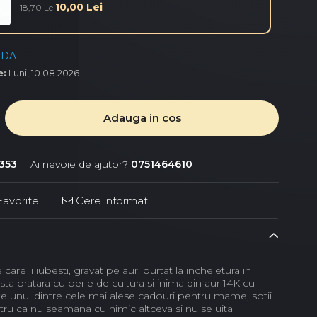
10,00 Lei
18,70 Lei
NDA
e:
Luni, 10.08.2026
Adauga in cos
353
Ai nevoie de ajutor?
0751464610
avorite
Cere informatii
care ii iubesti, gravat pe aur, purtat la incheietura in
asta bratara cu perle de cultura si inima din aur 14K cu
te unul dintre cele mai alese cadouri pentru mame, sotii
tru ca nu seamana cu nimic altceva si nu se uita