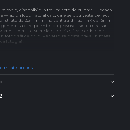
ura ovale, disponibile in trei variante de culoare — peach-
be — au un luciu natural cald, care se potriveste perfect
elor striate de 2.5mm. Inima centrala din aur 14K de 15mm
a generoasa care permite fotogravura laser cu una sau
ane — detaliile sunt clare, precise, fara pierdere de
si in fotografii de grup. Pe verso se poate grava un mesaj
ua fotografi.
ndere al bratarii poate fi configurat in 2 moduri:
labila, cu snur reglabil si impletitura macrame
hidere fix cu Cheita si Za din Aur 14K
formitate produs
e striate din aur 14K pot fi configurate pe sirag, cate 4 de
inimii — un detaliu de finisaj care ridica nivelul vizual al
ci
aser pe fata inimii — una sau mai multe persoane, detalii
2)
il cu mesaj text sau a doua fotografie
ura ovale in 3 variante: peach-roz, crem, albe
ute striate din aur 14K — configurabile la comanda
in aur 14K — suprafata generoasa, gravura precisa
rite de inchidere (Fix sau Reglabil)
mbalaj cadou premium Black Swan Bijoux