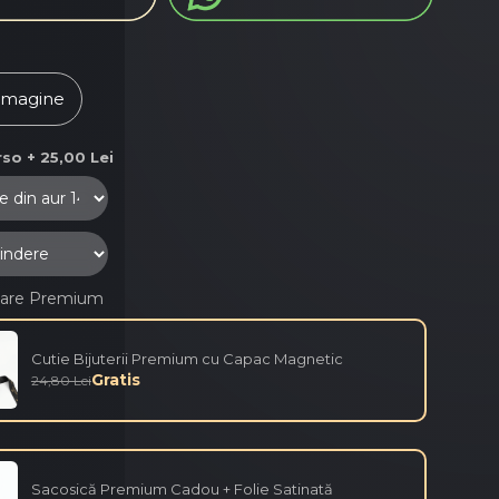
imagine
so + 25,00 Lei
are Premium
Cutie Bijuterii Premium cu Capac Magnetic
Gratis
24,80 Lei
Sacosică Premium Cadou + Folie Satinată