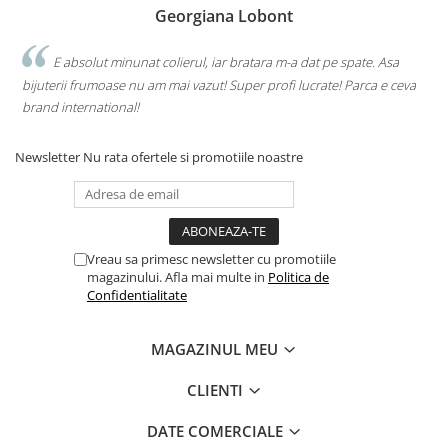
Georgiana Lobont
E absolut minunat colierul, iar bratara m-a dat pe spate. Asa
bijuterii frumoase nu am mai vazut! Super profi lucrate! Parca e ceva
brand international!
Newsletter
Nu rata ofertele si promotiile noastre
Vreau sa primesc newsletter cu promotiile
magazinului. Afla mai multe in
Politica de
Confidentialitate
MAGAZINUL MEU
CLIENTI
DATE COMERCIALE