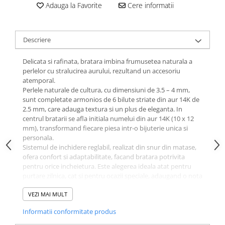
Adauga la Favorite
Cere informatii
Descriere
Delicata si rafinata, bratara imbina frumusetea naturala a
perlelor cu stralucirea aurului, rezultand un accesoriu
atemporal.
Perlele naturale de cultura, cu dimensiuni de 3.5 – 4 mm,
sunt completate armonios de 6 bilute striate din aur 14K de
2.5 mm, care adauga textura si un plus de eleganta. In
centrul bratarii se afla initiala numelui din aur 14K (10 x 12
mm), transformand fiecare piesa intr-o bijuterie unica si
personala.
Sistemul de inchidere reglabil, realizat din snur din matase,
ofera confort si adaptabilitate, facand bratara potrivita
pentru orice incheietura. Este alegerea ideala atat pentru
purtare zilnica, cat si pentru ocazii speciale, adaugand o nota
subtila de rafinament oricarei tinute.
Caracteristici tehnice:
VEZI MAI MULT
- Perle naturale de cultura: 3.5 – 4 mm
Informatii conformitate produs
- Initiala nume din Aur 14K: 10 x 12 mm
- 6 bilute striate din Aur 14K: 2.5 mm