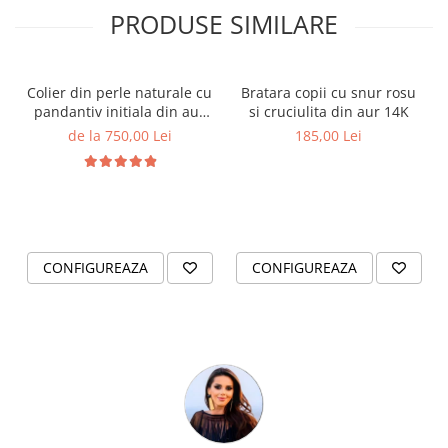
PRODUSE SIMILARE
Colier din perle naturale cu
Bratara copii cu snur rosu
pandantiv initiala din aur
si cruciulita din aur 14K
14K si bilute din aur 14K de
de la 750,00 Lei
185,00 Lei
2.5mm
CONFIGUREAZA
CONFIGUREAZA