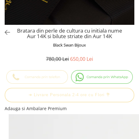
Cadouri Baieti
Cercei din aur
Bijuterii Profesii
Cadouri pentru Absolvire
Bijuterii Pasiuni & Hobby
Cadou Educatoare / Invatatoare /
Profesoare
Bijuterii Tematice Sport
Bratara din perle de cultura cu initiala nume
Cadouri Cupluri
Bijuterii cu mesaj Motivational
Aur 14K si bilute striate din Aur 14K
Bijuterii personalizate cu poza
Black Swan Bijoux
780,00 Lei
650,00 Lei
➔ Livrare Personala 2-4 ore cu Flori 💐
Adauga si Ambalare Premium