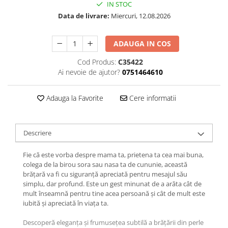
IN STOC
Data de livrare:
Miercuri, 12.08.2026
ADAUGA IN COS
Cod Produs:
C35422
Ai nevoie de ajutor?
0751464610
Adauga la Favorite
Cere informatii
Descriere
Fie că este vorba despre mama ta, prietena ta cea mai buna,
colega de la birou sora sau nasa ta de cununie, această
brățară va fi cu siguranță apreciată pentru mesajul său
simplu, dar profund. Este un gest minunat de a arăta cât de
mult înseamnă pentru tine acea persoană și cât de mult este
iubită și apreciată în viața ta.
Descoperă eleganța și frumusețea subtilă a brățării din perle