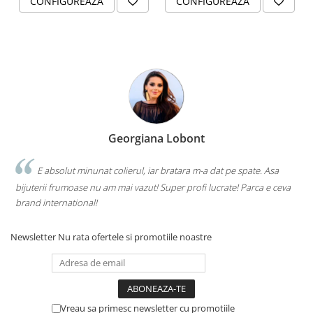
CONFIGUREAZA
CONFIGUREAZA
Georgiana Lobont
E absolut minunat colierul, iar bratara m-a dat pe spate. Asa
bijuterii frumoase nu am mai vazut! Super profi lucrate! Parca e ceva
brand international!
Newsletter
Nu rata ofertele si promotiile noastre
Vreau sa primesc newsletter cu promotiile