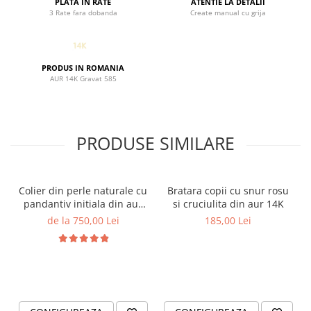
PLATA IN RATE
ATENTIE LA DETALII
3 Rate fara dobanda
Create manual cu grija
PRODUS IN ROMANIA
AUR 14K Gravat 585
PRODUSE SIMILARE
Colier din perle naturale cu
Bratara copii cu snur rosu
pandantiv initiala din aur
si cruciulita din aur 14K
14K si bilute din aur 14K de
de la 750,00 Lei
185,00 Lei
2.5mm