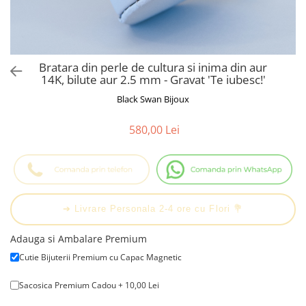
Cadouri Baieti
Cercei din aur
Bijuterii Profesii
Cadouri pentru Absolvire
Bijuterii Pasiuni & Hobby
Cadou Educatoare / Invatatoare /
Profesoare
Bijuterii Tematice Sport
Bratara din perle de cultura si inima din aur
Cadouri Cupluri
Bijuterii cu mesaj Motivational
14K, bilute aur 2.5 mm - Gravat 'Te iubesc!'
Bijuterii personalizate cu poza
Black Swan Bijoux
580,00 Lei
➔ Livrare Personala 2-4 ore cu Flori 💐
Adauga si Ambalare Premium
Cutie Bijuterii Premium cu Capac Magnetic
Sacosica Premium Cadou + 10,00 Lei