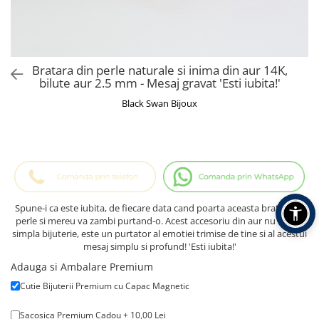
Cadouri Baieti
Cercei din aur
Bijuterii Profesii
Cadouri pentru Absolvire
Bijuterii Pasiuni & Hobby
Cadou Educatoare / Invatatoare /
Profesoare
Bijuterii Tematice Sport
Bratara din perle naturale si inima din aur 14K,
Cadouri Cupluri
Bijuterii cu mesaj Motivational
bilute aur 2.5 mm - Mesaj gravat 'Esti iubita!'
Bijuterii personalizate cu poza
Black Swan Bijoux
Spune-i ca este iubita, de fiecare data cand poarta aceasta bratara cu
perle si mereu va zambi purtand-o. Acest accesoriu din aur nu este o
simpla bijuterie, este un purtator al emotiei trimise de tine si al acestui
mesaj simplu si profund! 'Esti iubita!'
Adauga si Ambalare Premium
Cutie Bijuterii Premium cu Capac Magnetic
Sacosica Premium Cadou + 10,00 Lei