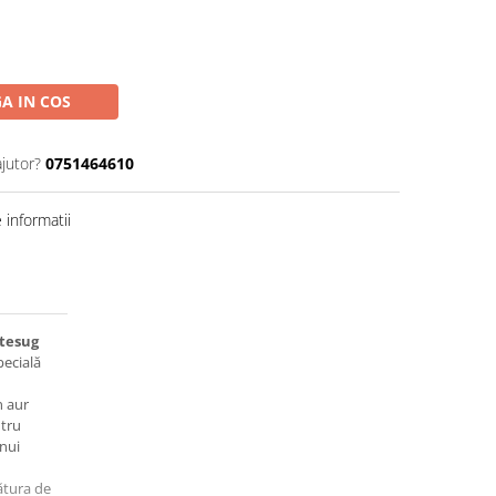
A IN COS
ajutor?
0751464610
informatii
stesug
pecială
n aur
ntru
unui
ătura de