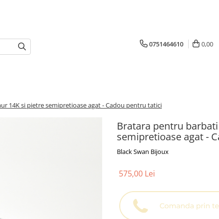
0751464610
0,00
ur 14K si pietre semipretioase agat - Cadou pentru tatici
Bratara pentru barbati 
semipretioase agat - C
Black Swan Bijoux
575,00 Lei