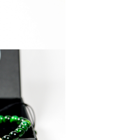
adaugă un strop de culoare și
energie pozitivă brățării. În fi
piatră se ascunde bucuria și
nevinovăția copiilor noștri,
amintindu-ne că suntem
binecuvântați să avem astfel 
comori în viața noastră.
Mesajul Care I-a Va Încălzi 
În cele din urmă, pe această p
de aur, personalizată special 
el, veți găsi mesajul care va at
inima. Un simplu "I love you, 
iubim, Tată) devine o mărturie
sentimentelor pure și a
recunoștinței pentru tot ceea 
un tata.
Această brățară nu este doar 
bijuterie, ci și o poveste emoț
de dragoste și familie. Este u
care ii va aminti mereu cât de
este iubi si apreciat.
Alegeți să impartasesti aceast
expresie profundă a dragostei 
surprinzi inima lui pentru tot