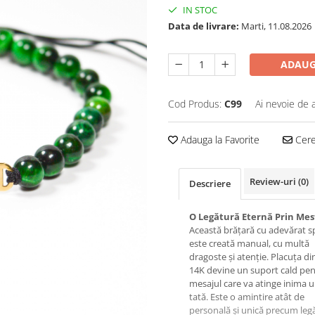
IN STOC
Data de livrare:
Marti, 11.08.2026
ADAUG
Cod Produs:
C99
Ai nevoie de 
Adauga la Favorite
Cere 
Review-uri
(0)
Descriere
O Legătură Eternă Prin Me
Această brățară cu adevărat s
este creată manual, cu multă
dragoste și atenție. Placuța di
14K devine un suport cald pe
mesajul care va atinge inima 
tată. Este o amintire atât de
personală și unică precum leg