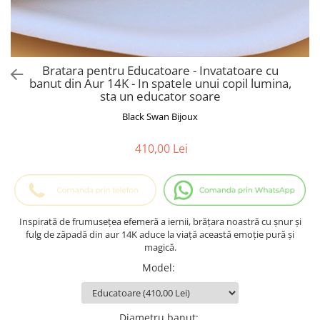
Cadouri Baieti
Cercei din aur
Bijuterii Profesii
Cadouri pentru Absolvire
Bijuterii Pasiuni & Hobby
Cadou Educatoare / Invatatoare /
Profesoare
Bijuterii Tematice Sport
Bratara pentru Educatoare - Invatatoare cu
Cadouri Cupluri
Bijuterii cu mesaj Motivational
banut din Aur 14K - In spatele unui copil lumina,
sta un educator soare
Bijuterii personalizate cu poza
Black Swan Bijoux
410,00 Lei
Inspirată de frumusețea efemeră a iernii, brățara noastră cu șnur și
fulg de zăpadă din aur 14K aduce la viață această emoție pură și
magică.
Model
:
Diametru banut
: