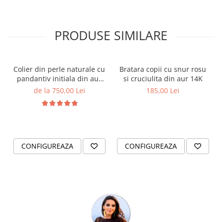
PRODUSE SIMILARE
Colier din perle naturale cu
Bratara copii cu snur rosu
pandantiv initiala din aur
si cruciulita din aur 14K
14K si bilute din aur 14K de
de la 750,00 Lei
185,00 Lei
2.5mm
CONFIGUREAZA
CONFIGUREAZA