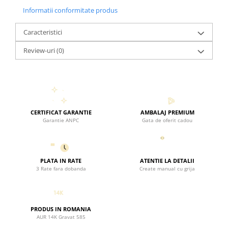
exprima aprecierea și mulțumirea pentru eforturile lor în
Informatii conformitate produs
dezvoltarea și îndrumarea micilor învățăcei.
Caracteristici
Review-uri
(0)
CERTIFICAT GARANTIE
AMBALAJ PREMIUM
Garantie ANPC
Gata de oferit cadou
PLATA IN RATE
ATENTIE LA DETALII
3 Rate fara dobanda
Create manual cu grija
PRODUS IN ROMANIA
AUR 14K Gravat 585