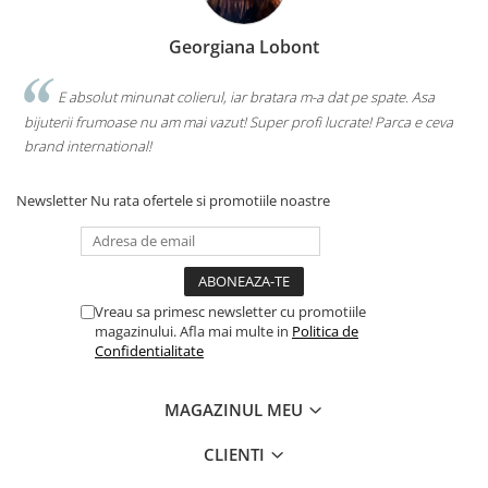
Georgiana Lobont
E absolut minunat colierul, iar bratara m-a dat pe spate. Asa
bijuterii frumoase nu am mai vazut! Super profi lucrate! Parca e ceva
brand international!
Newsletter
Nu rata ofertele si promotiile noastre
Vreau sa primesc newsletter cu promotiile
magazinului. Afla mai multe in
Politica de
Confidentialitate
MAGAZINUL MEU
CLIENTI