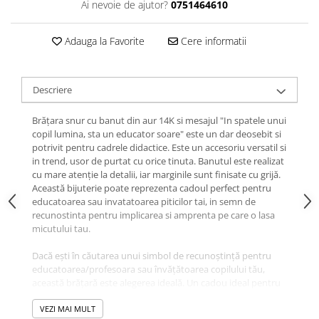
Ai nevoie de ajutor?
0751464610
Adauga la Favorite
Cere informatii
Descriere
Brățara snur cu banut din aur 14K si mesajul "In spatele unui
copil lumina, sta un educator soare" este un dar deosebit si
potrivit pentru cadrele didactice. Este un accesoriu versatil si
in trend, usor de purtat cu orice tinuta. Banutul este realizat
cu mare atenție la detalii, iar marginile sunt finisate cu grijă.
Această bijuterie poate reprezenta cadoul perfect pentru
educatoarea sau invatatoarea piticilor tai, in semn de
recunostinta pentru implicarea si amprenta pe care o lasa
micutului tau.
Dacă ești în căutarea unui simbol de recunoștință pentru
educatoarea/profesoara sau învățătoarea copilului tău,
această brățară este alegerea ideală. Un cadou ideal pentru
o serbare de craciun, final de an sau marcarea inceputului
de an scolar. Este un gest simbolic și afectuos care poate
VEZI MAI MULT