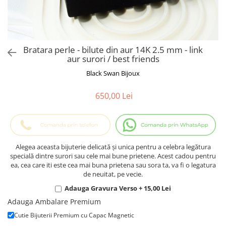
Cadouri Baieti
Cercei din aur
Bijuterii Profesii
Cadouri pentru Absolvire
Bijuterii Pasiuni & Hobby
Cadou Educatoare / Invatatoare /
Profesoare
Bijuterii Tematice Sport
Bratara perle - bilute din aur 14K 2.5 mm - link
Cadouri Cupluri
Bijuterii cu mesaj Motivational
aur surori / best friends
Bijuterii personalizate cu poza
Black Swan Bijoux
650,00 Lei
Alegea aceasta bijuterie delicată și unica pentru a celebra legătura
specială dintre surori sau cele mai bune prietene. Acest cadou pentru
ea, cea care iti este cea mai buna prietena sau sora ta, va fi o legatura
de neuitat, pe vecie.
Adauga Gravura Verso + 15,00 Lei
Adauga Ambalare Premium
Cutie Bijuterii Premium cu Capac Magnetic