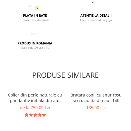
PLATA IN RATE
ATENTIE LA DETALII
3 Rate fara dobanda
Create manual cu grija
PRODUS IN ROMANIA
AUR 14K Gravat 585
PRODUSE SIMILARE
Colier din perle naturale cu
Bratara copii cu snur rosu
pandantiv initiala din aur
si cruciulita din aur 14K
14K si bilute din aur 14K de
de la 750,00 Lei
185,00 Lei
2.5mm