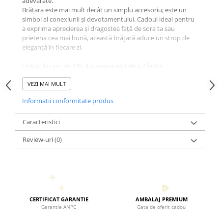
adevărate.
Brățara este mai mult decât un simplu accesoriu; este un
simbol al conexiunii și devotamentului. Cadoul ideal pentru
a exprima aprecierea și dragostea față de sora ta sau
prietena cea mai bună, această brățară aduce un strop de
eleganță în fiecare zi.
Linkul din aur de 14k, ilustreaza silutele a 2 fetita
imbratisandu-se si emanand bucuria. Nota jucausa in care
sunt realizate siluetele, sustine ideea ca prieteniile pe veci si
VEZI MAI MULT
conexiunile se fac inca din copilarie.
Informatii conformitate produs
Ambalată cu grijă într-o cutie premium, gata să fie oferită,
această bijuterie va deveni cu siguranță un dar prețios și
semnificativ. Fie că este pentru o ocazie specială sau doar
Caracteristici
pentru a-ți arăta sentimentele, brățara din perle cu biluțe
Review-uri
(0)
din aur de 14K este alegerea perfectă pentru a celebra
legăturile importante din viața ta.
Dăruiește eleganță, frumusețe și un simbol al unei legături
de neîntrerupt cu această brățară fermecătoare, creată
pentru a fi purtată și iubită.
CERTIFICAT GARANTIE
AMBALAJ PREMIUM
Garantie ANPC
Gata de oferit cadou