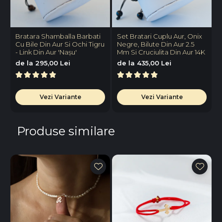
Bratara Shamballa Barbati
Set Bratari Cuplu Aur, Onix
S
Cu Bile Din Aur Si Ochi Tigru
Negre, Bilute Din Aur 2.5
C
- Link Din Aur 'Nașu'
Mm Si Cruciulita Din Aur 14K
1
de la 295,00 Lei
de la 435,00 Lei
Vezi Variante
Vezi Variante
Produse similare