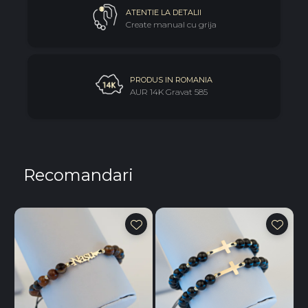
ATENTIE LA DETALII
Produsul este livrat in
cutie eleganta Black Swan Bijoux
,
Create manual cu grija
pregatita pentru a fi oferita direct cadou. Ambalajul
premium completeaza experienta si adauga un plus de
rafinament momentului daruirii.
PRODUS IN ROMANIA
AUR 14K Gravat 585
Recomandari