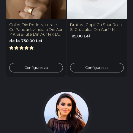
Colier Din Perle Naturale
Bratara Copii Cu Snur Rosu
B
Cu Pandantiv Initiala Din Aur
Si Cruciulita Din Aur 14K
P
14K Si Bilute Din Aur 14K De
V
185,00 Lei
2.5mm
P
de la 750,00 Lei
8
Configureaza
Configureaza