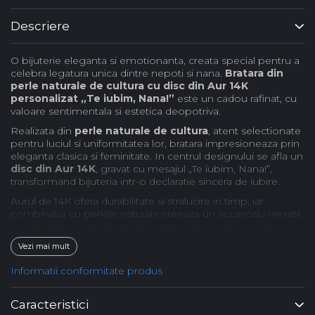
Descriere
O bijuterie eleganta si emotionanta, creata special pentru a
celebra legatura unica dintre nepoti si nana.
Bratara din
perle naturale de cultura cu disc din Aur 14K
personalizat „Te iubim, Nana!”
este un cadou rafinat, cu
valoare sentimentala si estetica deopotriva.
Realizata din
perle naturale de cultura
, atent selectionate
pentru luciul si uniformitatea lor, bratara impresioneaza prin
eleganta clasica si feminitate. In centrul designului se afla un
disc din Aur 14K
, gravat cu mesajul „Te iubim, Nana!”,
transformand bijuteria intr-o declaratie sincera de iubire.
Aurul de 14K ofera durabilitate si stralucire in timp, iar
combinatia cu perlele naturale creeaza un accesoriu versatil,
potrivit atat pentru tinute elegante, cat si pentru purtare
zilnica.
Vezi mai mult
Aceasta bratara este alegerea ideala daca esti in cautare de:
Informatii conformitate produs
- cadou pentru nana
- bratara personalizata pentru nana
Caracteristici