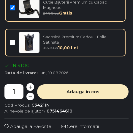
Cutie Bijuterii Premium cu Capac
Magnetic
Gratis
24,80 Lei
Sacosică Premium Cadou + Folie
Satinată
10,00 Lei
18,70 Lei
IN STOC
Data de livrare:
Luni, 10.08.2026
Adauga in cos
Cod Produs:
C34211N
Ai nevoie de ajutor?
0751464610
Adauga la Favorite
Cere informatii