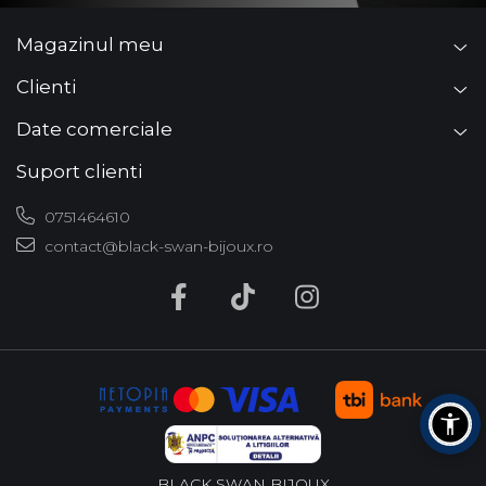
Magazinul meu
Clienti
Date comerciale
Suport clienti
0751464610
contact@black-swan-bijoux.ro
BLACK SWAN BIJOUX