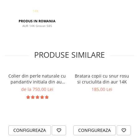
PRODUS IN ROMANIA
AUR 14K Gravat 585
PRODUSE SIMILARE
Colier din perle naturale cu
Bratara copii cu snur rosu
pandantiv initiala din aur
si cruciulita din aur 14K
14K si bilute din aur 14K de
de la 750,00 Lei
185,00 Lei
2.5mm
CONFIGUREAZA
CONFIGUREAZA