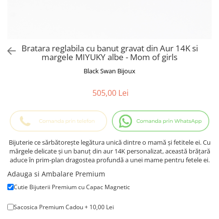
Cadouri Baieti
Cercei din aur
Bijuterii Profesii
Cadouri pentru Absolvire
Bijuterii Pasiuni & Hobby
Cadou Educatoare / Invatatoare /
Profesoare
Bijuterii Tematice Sport
Bratara reglabila cu banut gravat din Aur 14K si
Cadouri Cupluri
Bijuterii cu mesaj Motivational
margele MIYUKY albe - Mom of girls
Bijuterii personalizate cu poza
Black Swan Bijoux
505,00 Lei
Bijuterie ce sărbătorește legătura unică dintre o mamă și fetitele ei. Cu
mărgele delicate și un banuț din aur 14K personalizat, această brățară
aduce în prim-plan dragostea profundă a unei mame pentru fetele ei.
Adauga si Ambalare Premium
Cutie Bijuterii Premium cu Capac Magnetic
Sacosica Premium Cadou + 10,00 Lei