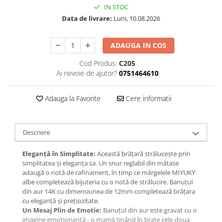
IN STOC
Data de livrare:
Luni, 10.08.2026
ADAUGA IN COS
Cod Produs:
C205
Ai nevoie de ajutor?
0751464610
Adauga la Favorite
Cere informatii
Descriere
Eleganță în Simplitate:
Această brățară strălucește prin
simplitatea și eleganța sa. Un snur reglabil din mătase
adaugă o notă de rafinament, în timp ce mărgelele MIYUKY
albe completează bijuteria cu o notă de strălucire. Banuțul
din aur 14K cu dimensiunea de 12mm completează brățara
cu eleganță și prețiozitate.
Un Mesaj Plin de Emotie:
Banuțul din aur este gravat cu o
imagine emoționantă - o mamă ținând în brațe cele doua