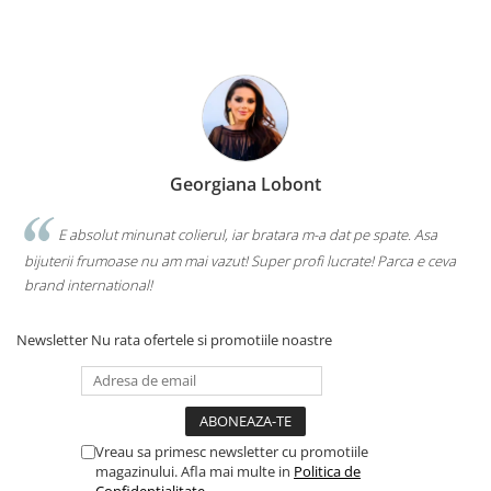
Georgiana Lobont
E absolut minunat colierul, iar bratara m-a dat pe spate. Asa
bijuterii frumoase nu am mai vazut! Super profi lucrate! Parca e ceva
brand international!
Newsletter
Nu rata ofertele si promotiile noastre
Vreau sa primesc newsletter cu promotiile
magazinului. Afla mai multe in
Politica de
Confidentialitate