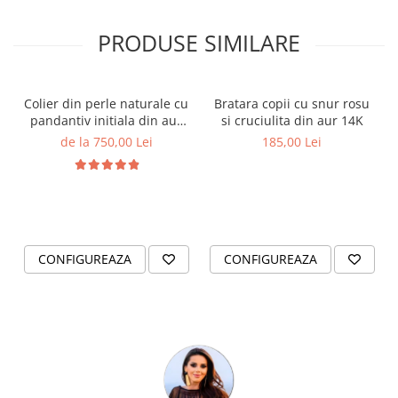
PRODUSE SIMILARE
Colier din perle naturale cu
Bratara copii cu snur rosu
pandantiv initiala din aur
si cruciulita din aur 14K
14K si bilute din aur 14K de
de la 750,00 Lei
185,00 Lei
2.5mm
CONFIGUREAZA
CONFIGUREAZA