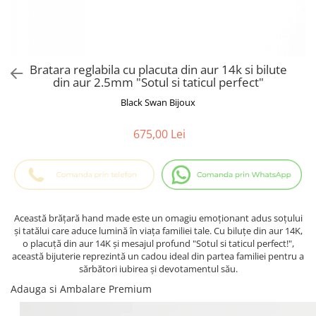
Cadouri Baieti
Cercei din aur
Bijuterii Profesii
Cadouri pentru Absolvire
Bijuterii Pasiuni & Hobby
Cadou Educatoare / Invatatoare /
Profesoare
Bijuterii Tematice Sport
Bratara reglabila cu placuta din aur 14k si bilute
Cadouri Cupluri
Bijuterii cu mesaj Motivational
din aur 2.5mm "Sotul si taticul perfect"
Bijuterii personalizate cu poza
Black Swan Bijoux
675,00 Lei
Această brățară hand made este un omagiu emoționant adus soțului
și tatălui care aduce lumină în viața familiei tale. Cu biluțe din aur 14K,
o placuță din aur 14K și mesajul profund "Sotul si taticul perfect!",
această bijuterie reprezintă un cadou ideal din partea familiei pentru a
sărbători iubirea și devotamentul său.
Adauga si Ambalare Premium