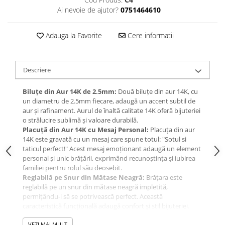
Ai nevoie de ajutor?
0751464610
Adauga la Favorite
Cere informatii
Descriere
Biluțe din Aur 14K de 2.5mm:
Două biluțe din aur 14K, cu
un diametru de 2.5mm fiecare, adaugă un accent subtil de
aur și rafinament. Aurul de înaltă calitate 14K oferă bijuteriei
o strălucire sublimă și valoare durabilă.
Placuță din Aur 14K cu Mesaj Personal:
Placuța din aur
14K este gravată cu un mesaj care spune totul: "Sotul si
taticul perfect!" Acest mesaj emoționant adaugă un element
personal și unic brățării, exprimând recunoștința și iubirea
familiei pentru rolul său deosebit.
Reglabilă pe Snur din Mătase Neagră:
Brățara este
reglabilă pe un snur din mătase neagră impletită,
permițându-i să se potrivească perfect. Această
caracteristică funcțională adaugă confort și stil bijuteriei.
Această brățară este un cadou special pentru a sărbători
VEZI MAI MULT