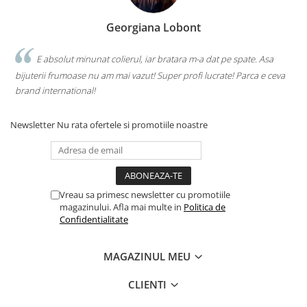
Georgiana Lobont
E absolut minunat colierul, iar bratara m-a dat pe spate. Asa
bijuterii frumoase nu am mai vazut! Super profi lucrate! Parca e ceva
brand international!
Newsletter
Nu rata ofertele si promotiile noastre
Vreau sa primesc newsletter cu promotiile
magazinului. Afla mai multe in
Politica de
Confidentialitate
MAGAZINUL MEU
CLIENTI