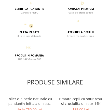
CERTIFICAT GARANTIE
AMBALAJ PREMIUM
Garantie ANPC
Gata de oferit cadou
PLATA IN RATE
ATENTIE LA DETALII
3 Rate fara dobanda
Create manual cu grija
PRODUS IN ROMANIA
AUR 14K Gravat 585
PRODUSE SIMILARE
Colier din perle naturale cu
Bratara copii cu snur rosu
pandantiv initiala din aur
si cruciulita din aur 14K
14K si bilute din aur 14K de
de la 750,00 Lei
185,00 Lei