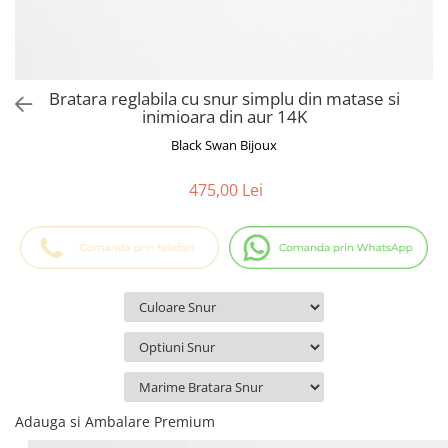
Cadouri Baieti
Cercei din aur
Bijuterii Profesii
Cadouri pentru Absolvire
Bijuterii Pasiuni & Hobby
Cadou Educatoare / Invatatoare /
Profesoare
Bijuterii Tematice Sport
Bratara reglabila cu snur simplu din matase si
Cadouri Cupluri
Bijuterii cu mesaj Motivational
inimioara din aur 14K
Bijuterii personalizate cu poza
Black Swan Bijoux
475,00 Lei
Adauga si Ambalare Premium