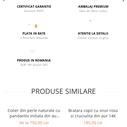
CERTIFICAT GARANTIE
AMBALAJ PREMIUM
Garantie ANPC
Gata de oferit cadou
PLATA IN RATE
ATENTIE LA DETALII
3 Rate fara dobanda
Create manual cu grija
PRODUS IN ROMANIA
AUR 14K Gravat 585
PRODUSE SIMILARE
Colier din perle naturale cu
Bratara copii cu snur rosu
pandantiv initiala din aur
si cruciulita din aur 14K
14K si bilute din aur 14K de
de la 750,00 Lei
185,00 Lei
2.5mm