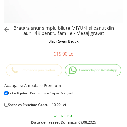
Cadouri Baieti
Cercei din aur
Bijuterii Profesii
Cadouri pentru Absolvire
Bijuterii Pasiuni & Hobby
Cadou Educatoare / Invatatoare /
Profesoare
Bijuterii Tematice Sport
Bratara snur simplu bilute MIYUKI si banut din
Cadouri Cupluri
Bijuterii cu mesaj Motivational
aur 14K pentru familie - Mesaj gravat
Bijuterii personalizate cu poza
Black Swan Bijoux
615,00 Lei
Adauga si Ambalare Premium
Cutie Bijuterii Premium cu Capac Magnetic
Sacosica Premium Cadou + 10,00 Lei
IN STOC
Data de livrare:
Duminica, 09.08.2026