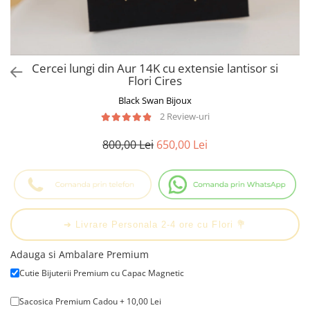
Cadouri Baieti
Cercei din aur
Bijuterii Profesii
Cadouri pentru Absolvire
Bijuterii Pasiuni & Hobby
Cadou Educatoare / Invatatoare /
Profesoare
Bijuterii Tematice Sport
Cercei lungi din Aur 14K cu extensie lantisor si
Cadouri Cupluri
Bijuterii cu mesaj Motivational
Flori Cires
Bijuterii personalizate cu poza
Black Swan Bijoux
2 Review-uri
800,00 Lei
650,00 Lei
➔ Livrare Personala 2-4 ore cu Flori 💐
Adauga si Ambalare Premium
Cutie Bijuterii Premium cu Capac Magnetic
Sacosica Premium Cadou + 10,00 Lei