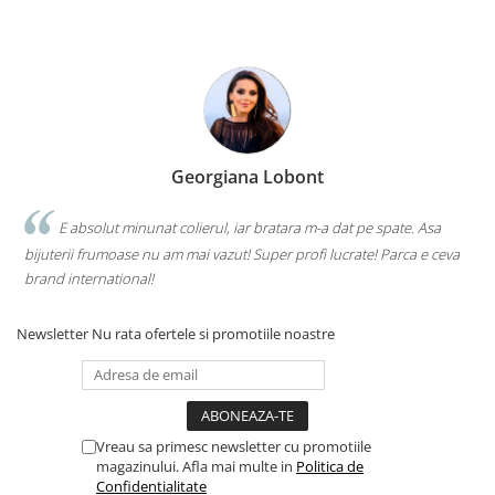
Georgiana Lobont
E absolut minunat colierul, iar bratara m-a dat pe spate. Asa
bijuterii frumoase nu am mai vazut! Super profi lucrate! Parca e ceva
brand international!
Newsletter
Nu rata ofertele si promotiile noastre
Vreau sa primesc newsletter cu promotiile
magazinului. Afla mai multe in
Politica de
Confidentialitate