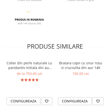
3 Rate fara dobanda
Create manual cu grija
- Tip: Cercei lungi cu lantisor si floricica decupata
- Motiv: Flori de cires
- Recomandat: Femei, ocazii speciale si purtare zilnica
PRODUS IN ROMANIA
O bijuterie care aduce primavara cu ea, indiferent de
AUR 14K Gravat 585
anotimp — pentru femeia care iubeste detaliile fine.
PRODUSE SIMILARE
Colier din perle naturale cu
Bratara copii cu snur rosu
pandantiv initiala din aur
si cruciulita din aur 14K
14K si bilute din aur 14K de
de la 750,00 Lei
185,00 Lei
2.5mm
CONFIGUREAZA
CONFIGUREAZA