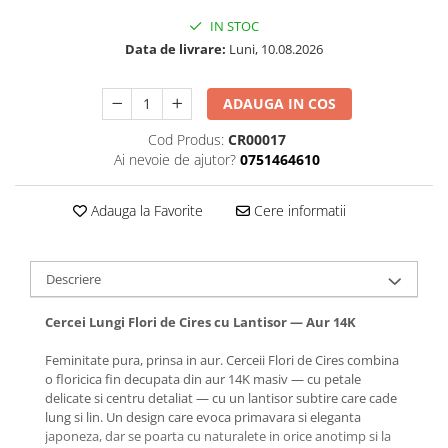
IN STOC
Data de livrare:
Luni, 10.08.2026
ADAUGA IN COS
Cod Produs:
CR00017
Ai nevoie de ajutor?
0751464610
Adauga la Favorite
Cere informatii
Descriere
Cercei Lungi Flori de Cires cu Lantisor — Aur 14K
Feminitate pura, prinsa in aur. Cerceii Flori de Cires combina
o floricica fin decupata din aur 14K masiv — cu petale
delicate si centru detaliat — cu un lantisor subtire care cade
lung si lin. Un design care evoca primavara si eleganta
japoneza, dar se poarta cu naturalete in orice anotimp si la