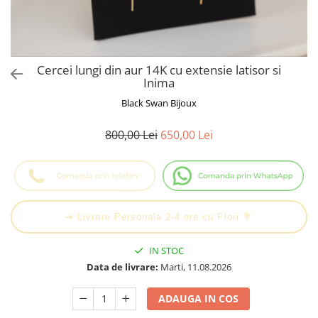
Cadouri Baieti
Cercei din aur
Bijuterii Profesii
Cadouri pentru Absolvire
Bijuterii Pasiuni & Hobby
Cadou Educatoare / Invatatoare /
Profesoare
Bijuterii Tematice Sport
Cercei lungi din aur 14K cu extensie latisor si
Cadouri Cupluri
Bijuterii cu mesaj Motivational
Inima
Bijuterii personalizate cu poza
Black Swan Bijoux
800,00 Lei
650,00 Lei
➔ Livrare Personala 2-4 ore cu Flori 💐
IN STOC
Data de livrare:
Marti, 11.08.2026
ADAUGA IN COS