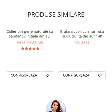
PRODUSE SIMILARE
Colier din perle naturale cu
Bratara copii cu snur rosu
pandantiv initiala din aur
si cruciulita din aur 14K
14K si bilute din aur 14K de
de la 750,00 Lei
185,00 Lei
2.5mm
CONFIGUREAZA
CONFIGUREAZA