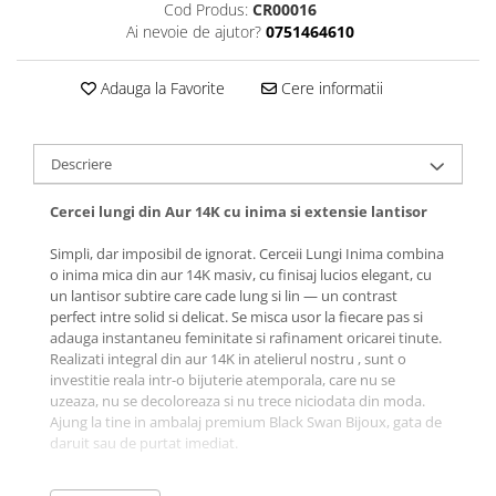
Cod Produs:
CR00016
Ai nevoie de ajutor?
0751464610
Adauga la Favorite
Cere informatii
Descriere
Cercei lungi din Aur 14K cu inima si extensie lantisor
Simpli, dar imposibil de ignorat. Cerceii Lungi Inima combina
o inima mica din aur 14K masiv, cu finisaj lucios elegant, cu
un lantisor subtire care cade lung si lin — un contrast
perfect intre solid si delicat. Se misca usor la fiecare pas si
adauga instantaneu feminitate si rafinament oricarei tinute.
Realizati integral din aur 14K in atelierul nostru , sunt o
investitie reala intr-o bijuterie atemporala, care nu se
uzeaza, nu se decoloreaza si nu trece niciodata din moda.
Ajung la tine in ambalaj premium Black Swan Bijoux, gata de
daruit sau de purtat imediat.
De ce ii vei iubi: