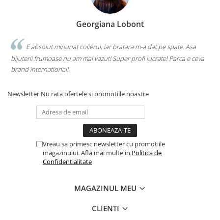
Georgiana Lobont
E absolut minunat colierul, iar bratara m-a dat pe spate. Asa
bijuterii frumoase nu am mai vazut! Super profi lucrate! Parca e ceva
brand international!
Newsletter
Nu rata ofertele si promotiile noastre
Vreau sa primesc newsletter cu promotiile
magazinului. Afla mai multe in
Politica de
Confidentialitate
MAGAZINUL MEU
CLIENTI