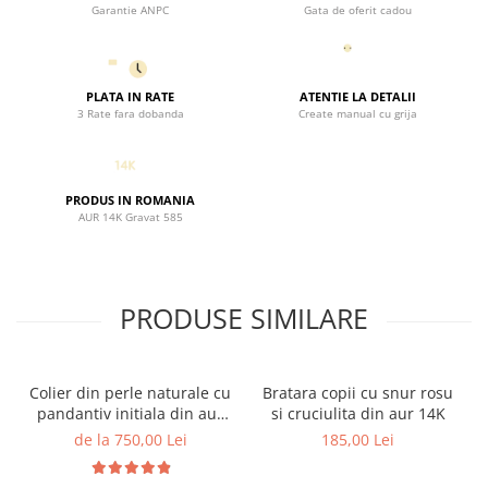
Garantie ANPC
Gata de oferit cadou
PLATA IN RATE
ATENTIE LA DETALII
3 Rate fara dobanda
Create manual cu grija
PRODUS IN ROMANIA
AUR 14K Gravat 585
PRODUSE SIMILARE
Colier din perle naturale cu
Bratara copii cu snur rosu
pandantiv initiala din aur
si cruciulita din aur 14K
14K si bilute din aur 14K de
de la 750,00 Lei
185,00 Lei
2.5mm