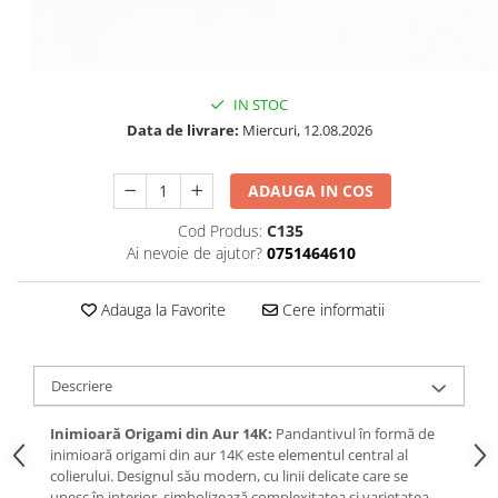
IN STOC
Data de livrare:
Miercuri, 12.08.2026
ADAUGA IN COS
Cod Produs:
C135
Ai nevoie de ajutor?
0751464610
Adauga la Favorite
Cere informatii
Descriere
Inimioară Origami din Aur 14K:
Pandantivul în formă de
inimioară origami din aur 14K este elementul central al
colierului. Designul său modern, cu linii delicate care se
unesc în interior, simbolizează complexitatea și varietatea