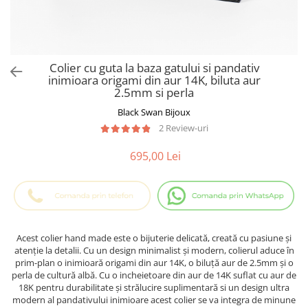
Cadouri Baieti
Cercei din aur
Bijuterii Profesii
Cadouri pentru Absolvire
Bijuterii Pasiuni & Hobby
Cadou Educatoare / Invatatoare /
Profesoare
Bijuterii Tematice Sport
Colier cu guta la baza gatului si pandativ
Cadouri Cupluri
Bijuterii cu mesaj Motivational
inimioara origami din aur 14K, biluta aur
2.5mm si perla
Bijuterii personalizate cu poza
Black Swan Bijoux
2 Review-uri
695,00 Lei
Acest colier hand made este o bijuterie delicată, creată cu pasiune și
atenție la detalii. Cu un design minimalist și modern, colierul aduce în
prim-plan o inimioară origami din aur 14K, o biluță aur de 2.5mm și o
perla de cultură albă. Cu o incheietoare din aur de 14K suflat cu aur de
18K pentru durabilitate și strălucire suplimentară si un design ultra
modern al pandativului inimioare acest colier se va integra de minune