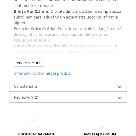
sentimentelor umane.
Biluță Aur 2.5mm:
O biluță din aur de 2.5mm completează
subtil inimioara, aducând un accent strălucitor și rafinat la
bijuterie.
Perla de Cultură Albă:
Perla de cultură albă adaugă o notă
de eleganță și sofisticare colierului, completându-l cu
strălucirea sa subtilă.
Dimensiuni Personalizabile:
Alegeți lungimea colierului
pentru a se potrivi perfect încheieturii dumneavoastră sau
pentru a vă adapta stilul personal.
Acest colier se remarcă prin simplitatea sa elegantă și se
VEZI MAI MULT
integrează cu ușurință în orice stil vestimentar. Fiecare
Informatii conformitate produs
detaliu al bijuteriei reflectă complexitatea și profunzimea
inimii umane.
Fiecare colier este creat cu atenție la detalii, asigurându-se că
Caracteristici
purtați o bijuterie de cea mai înaltă calitate. Alegeți acest
Review-uri
(2)
colier pentru a vă exprima stilul personal și pentru a purta
cu dumneavoastră simboluri ale emoțiilor și stărilor de
inimă.
CERTIFICAT GARANTIE
AMBALAJ PREMIUM