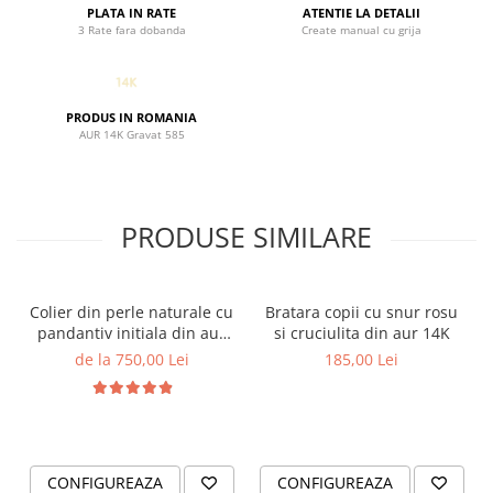
PLATA IN RATE
ATENTIE LA DETALII
3 Rate fara dobanda
Create manual cu grija
PRODUS IN ROMANIA
AUR 14K Gravat 585
PRODUSE SIMILARE
Colier din perle naturale cu
Bratara copii cu snur rosu
pandantiv initiala din aur
si cruciulita din aur 14K
14K si bilute din aur 14K de
de la 750,00 Lei
185,00 Lei
2.5mm
CONFIGUREAZA
CONFIGUREAZA