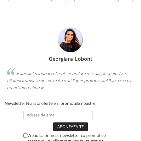
Georgiana Lobont
E absolut minunat colierul, iar bratara m-a dat pe spate. Asa
bijuterii frumoase nu am mai vazut! Super profi lucrate! Parca e ceva
brand international!
Newsletter
Nu rata ofertele si promotiile noastre
Vreau sa primesc newsletter cu promotiile