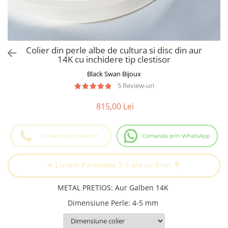
Cadouri Baieti
Cercei din aur
Bijuterii Profesii
Cadouri pentru Absolvire
Bijuterii Pasiuni & Hobby
Cadou Educatoare / Invatatoare /
Profesoare
Bijuterii Tematice Sport
Colier din perle albe de cultura si disc din aur
Cadouri Cupluri
Bijuterii cu mesaj Motivational
14K cu inchidere tip clestisor
Bijuterii personalizate cu poza
Black Swan Bijoux
5 Review-uri
815,00 Lei
➔ Livrare Personala 2-4 ore cu Flori 💐
METAL PRETIOS
:
Aur Galben 14K
Dimensiune Perle
:
4-5 mm