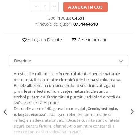
ADAUGA IN COS
Cod Produs:
C4591
Ai nevoie de ajutor?
0751464610
Adauga la Favorite
Cere informatii
Descriere
Acest colier rafinat pune în centrul atenției perlele naturale
de cultură, fiecare dintre ele unică prin forma și culoarea sa.
Perlele albe emană un luciu profund și radiant, atrăgând
privirile și reflectând frumusețea naturală. Ele sunt un
simbol puternic al feminității și purității, aducând o notă de
sofisticare oricărei ținute.
Discul din aur de 14K, gravat cu mesajul „
Crede, trăiește,
iubește, visează
”, adaugă un element de inspirație și
reflecție a adevăratelor valori. Aceste cuvinte sunt o rețetă
sigură pentru fericire, oferindu-ți o amintire constantă a
ceea ce contează cu adevărat în viață.