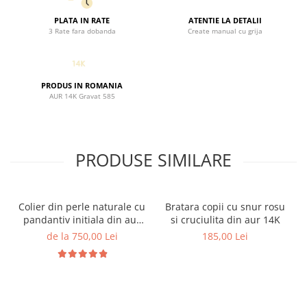
despachetare.
PLATA IN RATE
ATENTIE LA DETALII
3 Rate fara dobanda
Create manual cu grija
PRODUS IN ROMANIA
AUR 14K Gravat 585
PRODUSE SIMILARE
Colier din perle naturale cu
Bratara copii cu snur rosu
pandantiv initiala din aur
si cruciulita din aur 14K
14K si bilute din aur 14K de
de la 750,00 Lei
185,00 Lei
2.5mm