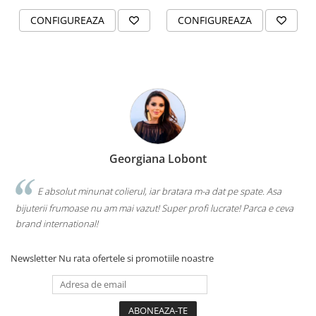
CONFIGUREAZA
CONFIGUREAZA
Georgiana Lobont
E absolut minunat colierul, iar bratara m-a dat pe spate. Asa
bijuterii frumoase nu am mai vazut! Super profi lucrate! Parca e ceva
brand international!
Newsletter
Nu rata ofertele si promotiile noastre