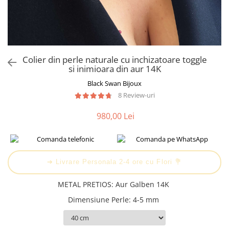
Cadouri Baieti
Cercei din aur
Bijuterii Profesii
Cadouri pentru Absolvire
Bijuterii Pasiuni & Hobby
Cadou Educatoare / Invatatoare /
Profesoare
Bijuterii Tematice Sport
Cadouri Cupluri
Bijuterii cu mesaj Motivational
Colier din perle naturale cu inchizatoare toggle
si inimioara din aur 14K
Bijuterii personalizate cu poza
Black Swan Bijoux
8 Review-uri
980,00 Lei
➔ Livrare Personala 2-4 ore cu Flori 💐
METAL PRETIOS
:
Aur Galben 14K
Dimensiune Perle
:
4-5 mm