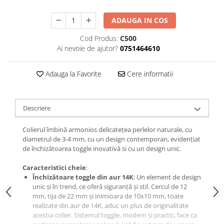
ADAUGA IN COS
Cod Produs:
C500
Ai nevoie de ajutor?
0751464610
Adauga la Favorite
Cere informatii
Descriere
Colierul îmbină armonios delicatețea perlelor naturale, cu
diametrul de 3-4 mm, cu un design contemporan, evidențiat
de închizătoarea toggle inovativă si cu un design unic.
Caracteristici cheie
:
Închizătoare toggle din aur 14K
: Un element de design
unic și în trend, ce oferă siguranță și stil. Cercul de 12
mm, tija de 22 mm și inimioara de 10x10 mm, toate
realizate din aur de 14K, aduc un plus de originalitate
acestui colier. Sistemul toggle, modern și practic, face ca