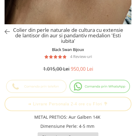
Cadouri Baieti
Cercei din aur
Bijuterii Profesii
Cadouri pentru Absolvire
Bijuterii Pasiuni & Hobby
Cadou Educatoare / Invatatoare /
Profesoare
Bijuterii Tematice Sport
Colier din perle naturale de cultura cu extensie
Cadouri Cupluri
Bijuterii cu mesaj Motivational
de lantisor din aur si pandantiv medalion 'Esti
iubita'
Bijuterii personalizate cu poza
Black Swan Bijoux
4 Review-uri
1.015,00 Lei
950,00 Lei
➔ Livrare Personala 2-4 ore cu Flori 💐
METAL PRETIOS
:
Aur Galben 14K
Dimensiune Perle
:
4-5 mm