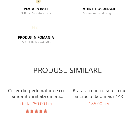
PLATA IN RATE
ATENTIE LA DETALII
3 Rate fara dobanda
Create manual cu grija
PRODUS IN ROMANIA
AUR 14K Gravat 585
PRODUSE SIMILARE
Colier din perle naturale cu
Bratara copii cu snur rosu
pandantiv initiala din aur
si cruciulita din aur 14K
14K si bilute din aur 14K de
de la 750,00 Lei
185,00 Lei
2.5mm