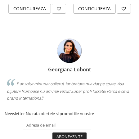
CONFIGUREAZA
CONFIGUREAZA
Georgiana Lobont
E absolut minunat colierul, iar bratara m-a dat pe spate. Asa
bijuterii frumoase nu am mai vazut! Super profi lucrate! Parca e ceva
brand international!
Newsletter
Nu rata ofertele si promotiile noastre