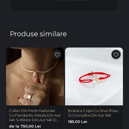
Produse similare
Colier Din Perle Naturale
Bratara Copii Cu Snur Rosu
B
Cu Pandantiv Initiala Din Aur
Si Cruciulita Din Aur 14K
P
14K Si Bilute Din Aur 14K De
V
185,00 Lei
2.5mm
P
de la 750,00 Lei
8