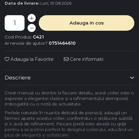
Data de livrare:
Luni, 10.08.2026
Adauga in cos
Cod Produs:
C421
Ai nevoie de ajutor?
0751464610
Adauga la Favorite
Cere informatii
Descriere
Creat manual cu atenție la fiecare detaliu, acest colier este o
expresie a eleganței clasice și a rafinamentului atemporal,
imbogatită cu o notă de actualitate.
Perlele naturale în nuanța delicată de piersică, adaugă un
farmec aparte acestui colier, conferindu-i o strălucire subtilă
și o aură de rafinament. Fiecare perlă este aleasă cu grijă
pentru a se potrivi perfect în designul colierului, aducând un
plus de eleganță și sofisticare.