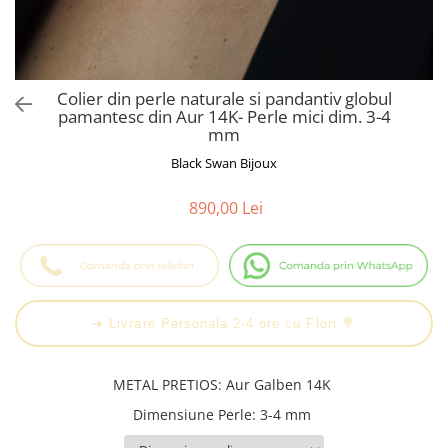
Cadouri Baieti
Cercei din aur
Bijuterii Profesii
Cadouri pentru Absolvire
Bijuterii Pasiuni & Hobby
Cadou Educatoare / Invatatoare /
Profesoare
Bijuterii Tematice Sport
Colier din perle naturale si pandantiv globul
Cadouri Cupluri
Bijuterii cu mesaj Motivational
pamantesc din Aur 14K- Perle mici dim. 3-4
mm
Bijuterii personalizate cu poza
Black Swan Bijoux
890,00 Lei
➔ Livrare Personala 2-4 ore cu Flori 💐
METAL PRETIOS
:
Aur Galben 14K
Dimensiune Perle
:
3-4 mm