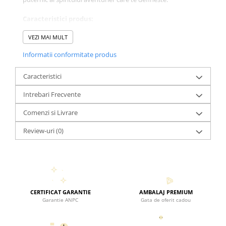
Caracteristici produs:
Material: Aur 14K 585
VEZI MAI MULT
Dimensiuni pandantiv: 12 mm
Perle naturale: 3-4 mm
Informatii conformitate produs
Detalii: 2bilute din Aur 14K de 2 mm plasate central
Închizătoare: Cheita si Za din aur 14K
Caracteristici
Dimensiune: Standard 40 cm (se poate alege orice
dimensiune)
Intrebari Frecvente
Comenzi si Livrare
Review-uri
(0)
CERTIFICAT GARANTIE
AMBALAJ PREMIUM
Garantie ANPC
Gata de oferit cadou