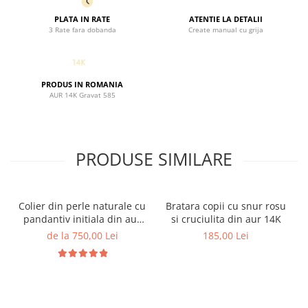
PLATA IN RATE
ATENTIE LA DETALII
3 Rate fara dobanda
Create manual cu grija
PRODUS IN ROMANIA
AUR 14K Gravat 585
PRODUSE SIMILARE
Colier din perle naturale cu
Bratara copii cu snur rosu
pandantiv initiala din aur
si cruciulita din aur 14K
14K si bilute din aur 14K de
de la 750,00 Lei
185,00 Lei
2.5mm