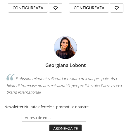
CONFIGUREAZA
CONFIGUREAZA
Georgiana Lobont
E absolut minunat colierul, iar bratara m-a dat pe spate. Asa
bijuterii frumoase nu am mai vazut! Super profi lucrate! Parca e ceva
brand international!
Newsletter
Nu rata ofertele si promotiile noastre