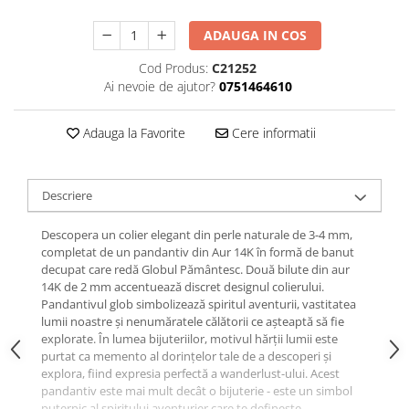
ADAUGA IN COS
Cod Produs:
C21252
Ai nevoie de ajutor?
0751464610
Adauga la Favorite
Cere informatii
Descriere
Descopera un colier elegant din perle naturale de 3-4 mm,
completat de un pandantiv din Aur 14K în formă de banut
decupat care redă Globul Pământesc. Două bilute din aur
14K de 2 mm accentuează discret designul colierului.
Pandantivul glob simbolizează spiritul aventurii, vastitatea
lumii noastre și nenumăratele călătorii ce așteaptă să fie
explorate. În lumea bijuteriilor, motivul hărții lumii este
purtat ca memento al dorințelor tale de a descoperi și
explora, fiind expresia perfectă a wanderlust-ului. Acest
pandantiv este mai mult decât o bijuterie - este un simbol
puternic al spiritului aventurier care te defineste.