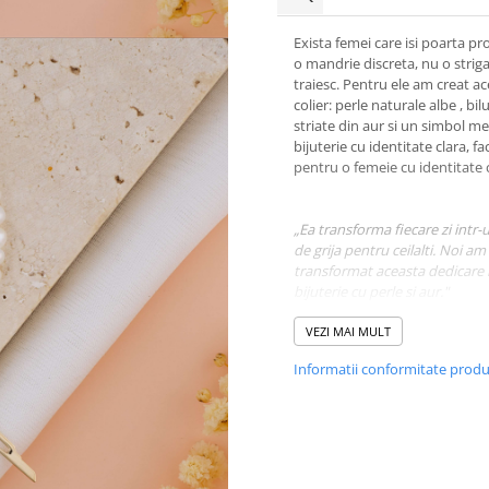
Exista femei care isi poarta pr
o mandrie discreta, nu o striga
traiesc. Pentru ele am creat ac
colier: perle naturale albe , bil
striate din aur si un simbol me
bijuterie cu identitate clara, f
pentru o femeie cu identitate c
„Ea transforma fiecare zi intr-
de grija pentru ceilalti. Noi am
transformat aceasta dedicare 
bijuterie cu perle si aur."
Bisturiul nu este doar un ins
VEZI MAI MULT
medical, este simbolul preciziei
Informatii conformitate prod
curajului si al alegerii de a face
femeie chirurg este definita d
aceste calitati. Tocmai de ace
creat acest colier pentru ea si
orice absolventa de medicina 
inceputul unui drum care mer