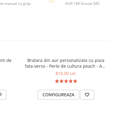
te manual cu grija
AUR 14K Gravat 585
tem de
Bratara din aur personalizata cu poza
Bratara bar
fata-verso - Perle de cultura peach - Aur
Aur 14K gr
14K
810,00 Lei
CONFIGUREAZA
V