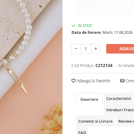
IN STOC
Data de livrare:
Marti, 11.08.2026
ADAUG
Cod Produs:
C212134
Ai nevoi
Adauga la Favorite
Cere 
Caracteristici
Descriere
Intrebari Frec
Comenzi si Livrare
Review-
FAQ