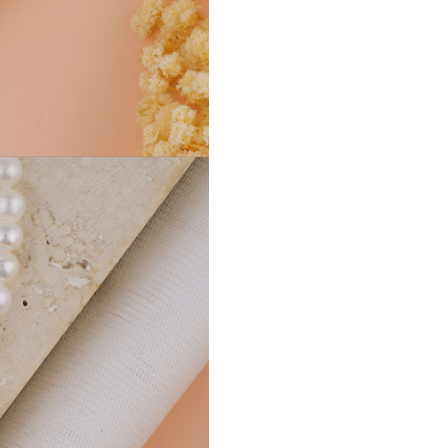
sarbatorit cu ceva pe masura.
Perlele naturale de calitate
AA
diametrul de
4 mm
— dimens
ideala pentru un colier rafinat
la baza gatului. Suprafata lor a
luciu organic, usor diferit de la
perla, specific perlelor natural
autentice.
Cele patru bilute striate din au
14K creaza un contrast frumo
forma si culoare cu perlele.
Pandantivul bisturiu realizat d
14K are o forma precisa si con
curat. Inchizatoarea este din 
Colierul functioneaza perfect 
unica, dar si layered cu un lan
din aur. Pandantivul este sufi
mic cat sa fie discret si suficie
prezent cat sa fie remarcat.
Ambalare Premium