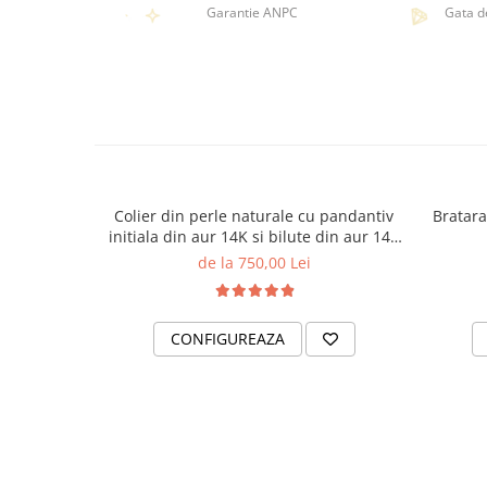
Garantie ANPC
Gata d
Colier din perle naturale cu pandantiv
Bratara
initiala din aur 14K si bilute din aur 14K
de 2.5mm
de la 750,00 Lei
CONFIGUREAZA