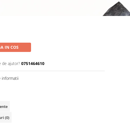
A IN COS
e de ajutor?
0751464610
informatii
vente
uri
(0)