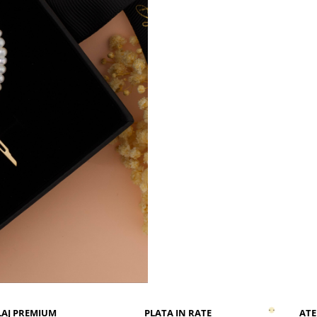
o femeie care alege in fiecare z
mai mult decat i se cere.
AJ PREMIUM
PLATA IN RATE
ATE