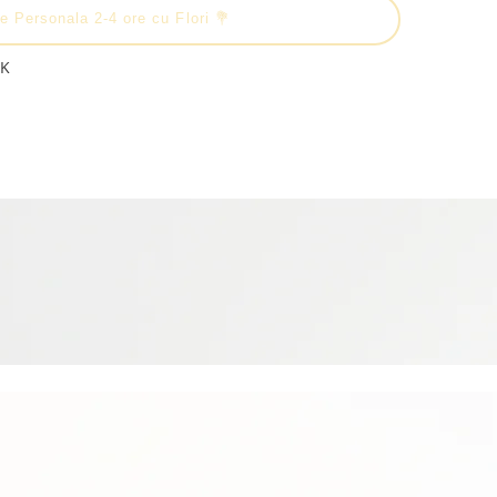
e Personala 2-4 ore cu Flori 💐
4K