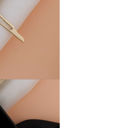
Colierul este livrat intr-o
cutie
eleganta cu interior catife
de daruit. Poti adauga un mes
personal inclus in colet — cat
cuvinte scrise de mana care
transforma bijuteria intr-o am
de neuitat. Mai ales cand e vo
un moment important: o absol
un inceput, o aniversare profe
Cadoul Ideal
Stii deja cat de greu este sa ga
cadou pentru o femeie medic.
care sa o onoreze, nu sa o
generalizeze. Ceva frumos, da
sens.
Acest colier face exac
asta
— ii spune ca stii cine est
admiri si ca ai ales cu atentie.
Potrivit pentru: absolvire de
medicina, rezidentiat, zi de na
aniversare profesionala, Craci
orice moment in care vrei sa c