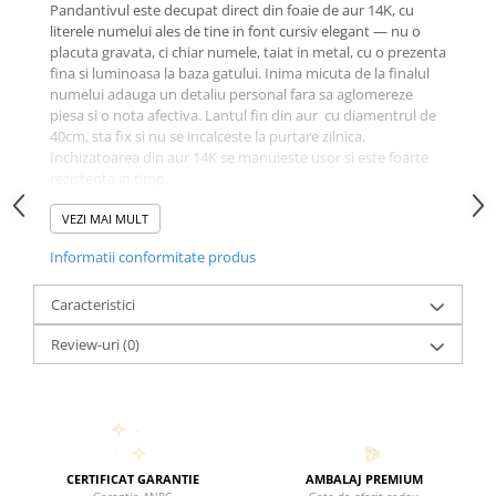
Pandantivul este decupat direct din foaie de aur 14K, cu
literele numelui ales de tine in font cursiv elegant — nu o
placuta gravata, ci chiar numele, taiat in metal, cu o prezenta
fina si luminoasa la baza gatului. Inima micuta de la finalul
numelui adauga un detaliu personal fara sa aglomereze
piesa si o nota afectiva. Lantul fin din aur cu diamentrul de
40cm, sta fix si nu se incalceste la purtare zilnica.
Inchizatoarea din aur 14K se manuieste usor si este foarte
rezistenta in timp.
Aurul 14K (585) nu se decoloreaza, nu lasa urme pe piele si
nu necesita intretinere — alegerea corecta pentru o bijuterie
VEZI MAI MULT
destinata portului zilnic, nu doar ocaziilor speciale.
Informatii conformitate produs
Cum functioneaza comanda:
dupa plasare, te contactam
pentru a confirma numele si detaliile. Primesti o simulare
inainte de executie. Bijuteria este realizata manual, la
Caracteristici
comanda, special pentru tine.
Review-uri
(0)
- Pandantiv decupat din aur 14K — literele numelui ales de
tine
- Font cursiv cu inima mica la final — incluse in pret
- Lantisor 40cm din aur 14K — fin, rezistent, potrivit pentru
purtarea zilnica
- Inchizatoare arc autentica din aur 14K
- Executie la comanda
CERTIFICAT GARANTIE
AMBALAJ PREMIUM
- Certificat de autenticitate si ambalaj cadou Black Swan