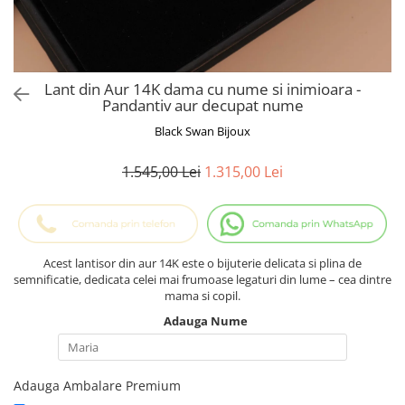
Cadouri Baieti
Cercei din aur
Bijuterii Profesii
Cadouri pentru Absolvire
Bijuterii Pasiuni & Hobby
Cadou Educatoare / Invatatoare /
Profesoare
Bijuterii Tematice Sport
Lant din Aur 14K dama cu nume si inimioara -
Cadouri Cupluri
Bijuterii cu mesaj Motivational
Pandantiv aur decupat nume
Bijuterii personalizate cu poza
Black Swan Bijoux
1.545,00 Lei
1.315,00 Lei
Acest lantisor din aur 14K este o bijuterie delicata si plina de
semnificatie, dedicata celei mai frumoase legaturi din lume – cea dintre
mama si copil.
Adauga Nume
Adauga Ambalare Premium