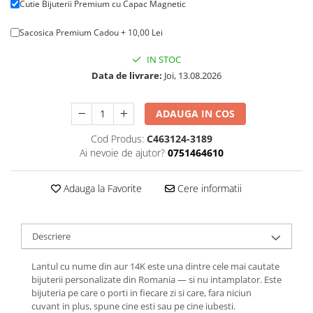
Cutie Bijuterii Premium cu Capac Magnetic
Sacosica Premium Cadou + 10,00 Lei
IN STOC
Data de livrare:
Joi, 13.08.2026
ADAUGA IN COS
Cod Produs:
C463124-3189
Ai nevoie de ajutor?
0751464610
Adauga la Favorite
Cere informatii
Descriere
Lantul cu nume din aur 14K este una dintre cele mai cautate
bijuterii personalizate din Romania — si nu intamplator. Este
bijuteria pe care o porti in fiecare zi si care, fara niciun
cuvant in plus, spune cine esti sau pe cine iubesti.