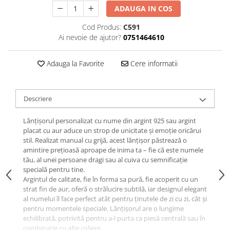
ADAUGA IN COS
Cod Produs:
C591
Ai nevoie de ajutor?
0751464610
Adauga la Favorite
Cere informatii
Descriere
Lănțișorul personalizat cu nume din argint 925 sau argint
placat cu aur aduce un strop de unicitate și emoție oricărui
stil. Realizat manual cu grijă, acest lănțișor păstrează o
amintire prețioasă aproape de inima ta – fie că este numele
tău, al unei persoane dragi sau al cuiva cu semnificație
specială pentru tine.
Argintul de calitate, fie în forma sa pură, fie acoperit cu un
strat fin de aur, oferă o strălucire subtilă, iar designul elegant
al numelui îl face perfect atât pentru ținutele de zi cu zi, cât și
pentru momentele speciale. Lănțișorul are o lungime
echilibrată, potrivită pentru a-l purta ca piesă centrală sau în
combinație cu alte coliere.