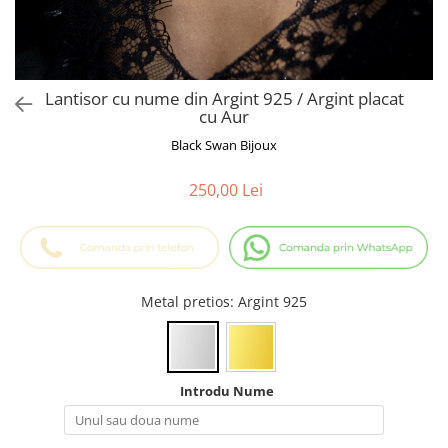
Cadouri Baieti
Cercei din aur
Bijuterii Profesii
Cadouri pentru Absolvire
Bijuterii Pasiuni & Hobby
Cadou Educatoare / Invatatoare /
Profesoare
Bijuterii Tematice Sport
Lantisor cu nume din Argint 925 / Argint placat
Cadouri Cupluri
Bijuterii cu mesaj Motivational
cu Aur
Bijuterii personalizate cu poza
Black Swan Bijoux
250,00 Lei
Metal pretios
: Argint 925
Introdu Nume