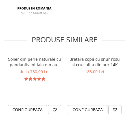
PRODUS IN ROMANIA
AUR 14K Gravat 585
PRODUSE SIMILARE
Colier din perle naturale cu
Bratara copii cu snur rosu
pandantiv initiala din aur
si cruciulita din aur 14K
14K si bilute din aur 14K de
de la 750,00 Lei
185,00 Lei
2.5mm
CONFIGUREAZA
CONFIGUREAZA