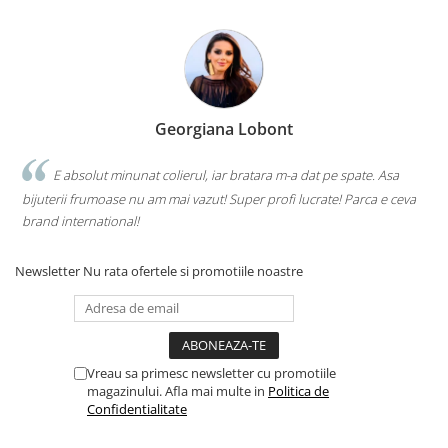
Georgiana Lobont
E absolut minunat colierul, iar bratara m-a dat pe spate. Asa
bijuterii frumoase nu am mai vazut! Super profi lucrate! Parca e ceva
brand international!
Newsletter
Nu rata ofertele si promotiile noastre
Vreau sa primesc newsletter cu promotiile
magazinului. Afla mai multe in
Politica de
Confidentialitate