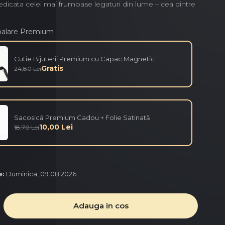
edicata celei mai frumoase legaturi din lume – cea dintre
balare Premium
Cutie Bijuterii Premium cu Capac Magnetic
Gratis
24,80 Lei
Sacosică Premium Cadou + Folie Satinată
10,00 Lei
18,70 Lei
e:
Duminica, 09.08.2026
Adauga in cos