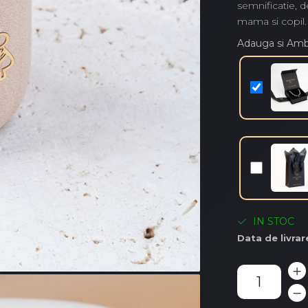
semnificatie, d
mama si copil.
Adauga si Am
IN STOC
Data de livrar