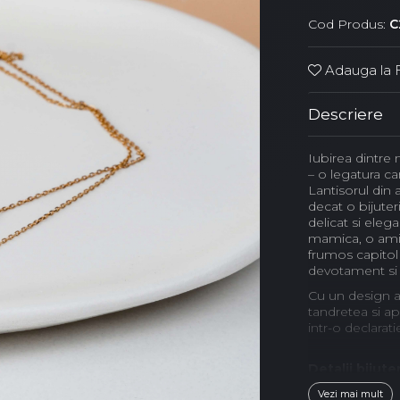
Cod Produs:
C
Adauga la F
Descriere
Iubirea dintre
– o legatura c
Lantisorul din
decat o bijuter
delicat si eleg
mamica, o amin
frumos capitol 
devotament si l
Cu un design a
tandretea si a
intr-o declarati
Detalii bijuter
Vezi mai mult