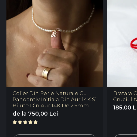
Colier Din Perle Naturale Cu
Bratara C
Pandantiv Initiala Din Aur 14K Si
Cruciulit
Bilute Din Aur 14K De 2.5mm
185,00 L
de la 750,00 Lei