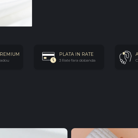
PREMIUM
PLATA IN RATE
 cadou
3 Rate fara dobanda
C