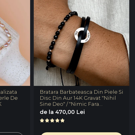
alizata
Bratara Barbateasca Din Piele Si
erle De
Disc Din Aur 14K Gravat "Nihil
K
Sine Deo" / "Nimic Fara
Dumnezeu" Reglabila
de la 470,00 Lei