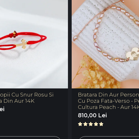
opii Cu Snur Rosu Si
Bratara Din Aur Person
a Din Aur 14K
Cu Poza Fata-Verso - P
Cultura Peach - Aur 14
ei
810,00 Lei