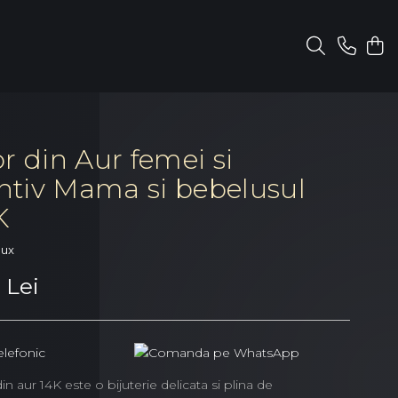
r din Aur femei si
tiv Mama si bebelusul
K
oux
 Lei
in aur 14K este o bijuterie delicata si plina de