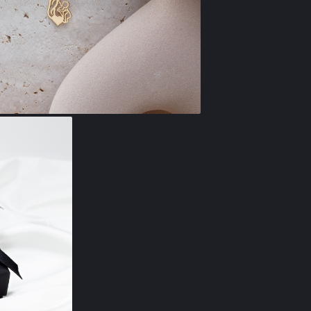
ramane peste a
alegerea ideal
sentimentala.