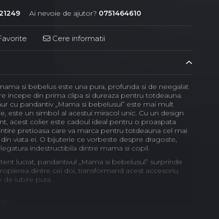
21249
Ai nevoie de ajutor?
0751464610
avorite
Cere informatii
 mama si bebelus este una pura, profunda si de neegalat
are incepe din prima clipa si dureaza pentru totdeauna.
 aur cu pandantiv „Mama si bebelusul” este mai mult
ie, este un simbol al acestui miracol unic. Cu un design
ant, acest colier este cadoul ideal pentru o proaspata
tire pretioasa care va marca pentru totdeauna cel mai
din viata ei. O bijuterie ce vorbeste despre dragoste,
egatura indestructibila dintre mama si copil.
tent lucrat, pandantivul „Mama si bebelusul” surprinde
propierea dintre cei doi, transformand acest accesoriu
e de iubire pura.
ie: