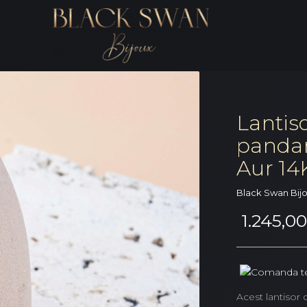
Lantiso
pandan
Aur 14
Black Swan Bij
1.245,00
Acest lantisor d