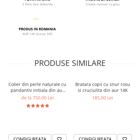
3 Rate fara dobanda
Create manual cu grija
PRODUS IN ROMANIA
AUR 14K Gravat 585
PRODUSE SIMILARE
Colier din perle naturale cu
Bratara copii cu snur rosu
pandantiv initiala din aur
si cruciulita din aur 14K
14K si bilute din aur 14K de
de la 750,00 Lei
185,00 Lei
2.5mm
CONFIGUREAZA
CONFIGUREAZA