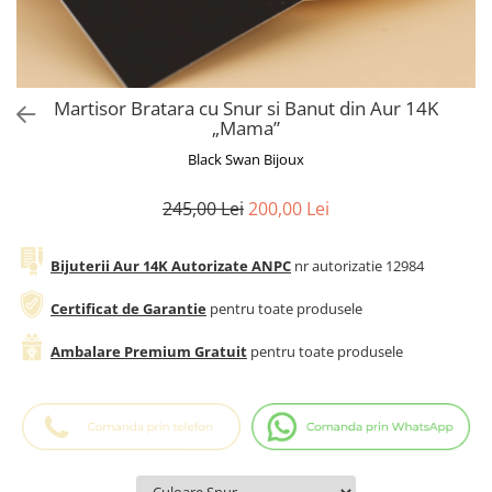
Cadouri Baieti
Cercei din aur
Bijuterii Profesii
Cadouri pentru Absolvire
Bijuterii Pasiuni & Hobby
Cadou Educatoare / Invatatoare /
Profesoare
Bijuterii Tematice Sport
Martisor Bratara cu Snur si Banut din Aur 14K
Cadouri Cupluri
Bijuterii cu mesaj Motivational
„Mama”
Bijuterii personalizate cu poza
Black Swan Bijoux
245,00 Lei
200,00 Lei
Bijuterii Aur 14K Autorizate ANPC
nr autorizatie 12984
Certificat de Garantie
pentru toate produsele
Ambalare Premium Gratuit
pentru toate produsele