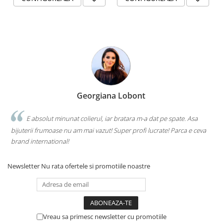
Georgiana Lobont
E absolut minunat colierul, iar bratara m-a dat pe spate. Asa
bijuterii frumoase nu am mai vazut! Super profi lucrate! Parca e ceva
brand international!
Newsletter
Nu rata ofertele si promotiile noastre
Vreau sa primesc newsletter cu promotiile