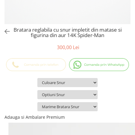
Cadouri Baieti
Cercei din aur
Bijuterii Profesii
Cadouri pentru Absolvire
Bijuterii Pasiuni & Hobby
Cadou Educatoare / Invatatoare /
Profesoare
Bijuterii Tematice Sport
Bratara reglabila cu snur impletit din matase si
Cadouri Cupluri
Bijuterii cu mesaj Motivational
figurina din aur 14K Spider-Man
Bijuterii personalizate cu poza
300,00 Lei
Adauga si Ambalare Premium