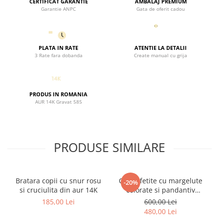
CERTIFICAT GARANTIE
AMBALAJ PREMIUM
Garantie ANPC
Gata de oferit cadou
PLATA IN RATE
ATENTIE LA DETALII
3 Rate fara dobanda
Create manual cu grija
PRODUS IN ROMANIA
AUR 14K Gravat 585
PRODUSE SIMILARE
Bratara copii cu snur rosu
Colier fetite cu margelute
-20%
si cruciulita din aur 14K
colorate si pandantiv
Initiala nume cu Fluturas
185,00 Lei
600,00 Lei
Aur 14K
480,00 Lei