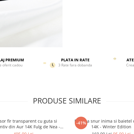
expediata.
AJ PREMIUM
PLATA IN RATE
ATE
e oferit cadou
3 Rate fara dobanda
Crea
PRODUSE SIMILARE
sor fir transparent cu guta si
Bratara snur inima si baietel 
-41%
tiv din Aur 14K Fulg de Nea -
14K - Winter Edition
Colectia de Craciun
495,00 Lei
160,00 Lei
95,00 Lei