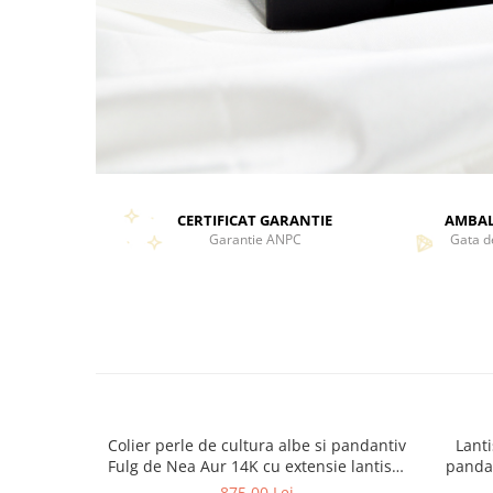
CERTIFICAT GARANTIE
AMBAL
Garantie ANPC
Gata d
Colier perle de cultura albe si pandantiv
Lanti
Fulg de Nea Aur 14K cu extensie lantisor
pandan
5 cm - Colectia de Craciun
875,00 Lei