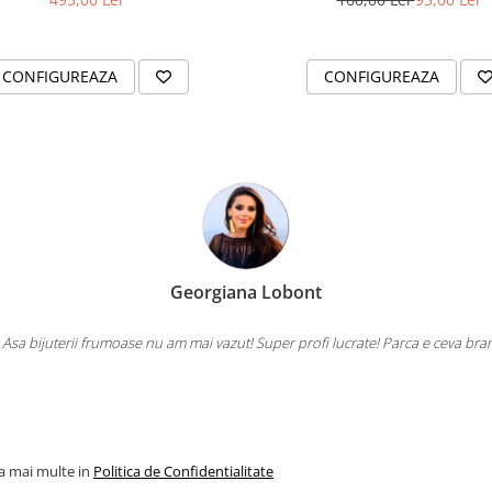
CONFIGUREAZA
CONFIGUREAZA
Georgiana Lobont
 Asa bijuterii frumoase nu am mai vazut! Super profi lucrate! Parca e ceva bra
la mai multe in
Politica de Confidentialitate