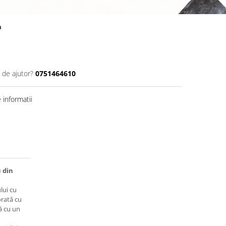
a
 de ajutor?
0751464610
informatii
 din
lui cu
orată cu
ă cu un