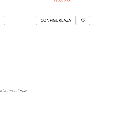
CONFIGUREAZA
C
nd international!