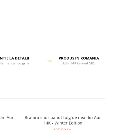
NTIE LA DETALII
PRODUS IN ROMANIA
te manual cu grija
AUR 14K Gravat 585
din Aur
Bratara snur banut fulg de nea din Aur
Bratara snu
-41%
14K - Winter Edition
125,00 Lei