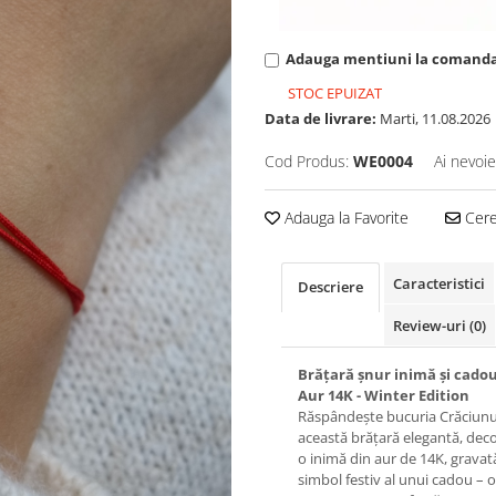
Adauga mentiuni la comand
STOC EPUIZAT
Data de livrare:
Marti, 11.08.2026
Cod Produs:
WE0004
Ai nevoie
Adauga la Favorite
Cere 
Caracteristici
Descriere
Review-uri
(0)
Brățară șnur inimă și cadou
Aur 14K - Winter Edition
Răspândește bucuria Crăciunu
această brățară elegantă, dec
o inimă din aur de 14K, gravat
simbol festiv al unui cadou – o