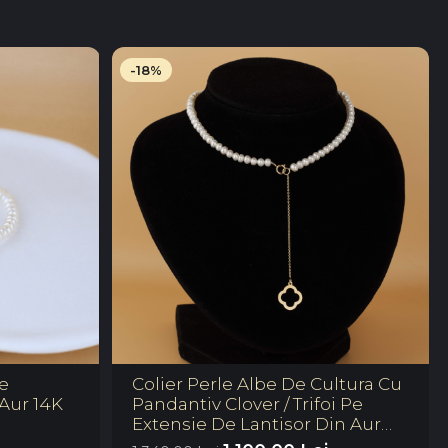
-18%
le
Colier Perle Albe De Cultura Cu
 Aur 14K
Pandantiv Clover / Trifoi Pe
Extensie De Lantisor Din Aur
14K