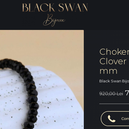
Choker
Clover 
mm
Black Swan Bij
7
920,00 Lei