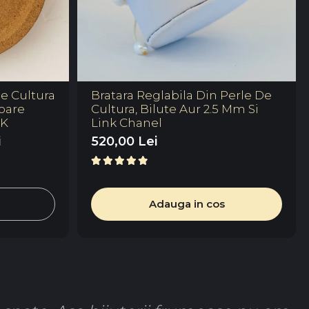
De Cultura
Bratara Reglabila Din Perle De
oare
Cultura, Bilute Aur 2.5 Mm Si
4K
Link Chanel
i
520,00 Lei
Adauga in cos