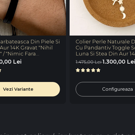
arbateasca Din Piele Si
Colier Perle Naturale 
Aur 14K Gravat "Nihil
Cu Pandantiv Toggle S
 / "Nimic Fara
Luna Si Stea Din Aur 1
Dumnezeu" Reglabila
0,00 Lei
1.300,00 Le
1.475,00 Lei
Vezi Variante
Configureaza