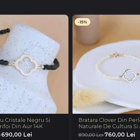
-15%
u Cristale Negru Si
Bratara Clover Din Per
Trifoi Din Aur 14K
Naturale De Cultura Si
690,00 Lei
760,00 Lei
i
890,00 Lei