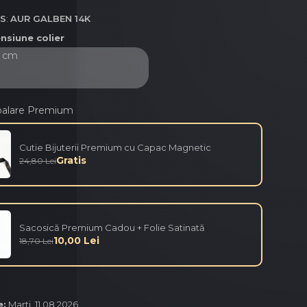
OS
:
AUR GALBEN 14K
nsiune colier
balare Premium
Cutie Bijuterii Premium cu Capac Magnetic
Gratis
24,80 Lei
Sacosică Premium Cadou + Folie Satinată
10,00 Lei
18,70 Lei
e:
Marti, 11.08.2026