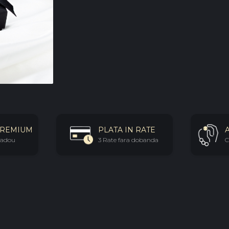
- Material pand
- Dimensiune 
- Sistem inchid
- Design: mode
Fiecare bijuter
pregatita pentr
Este o alegere
completarea une
PREMIUM
PLATA IN RATE
 cadou
3 Rate fara dobanda
C