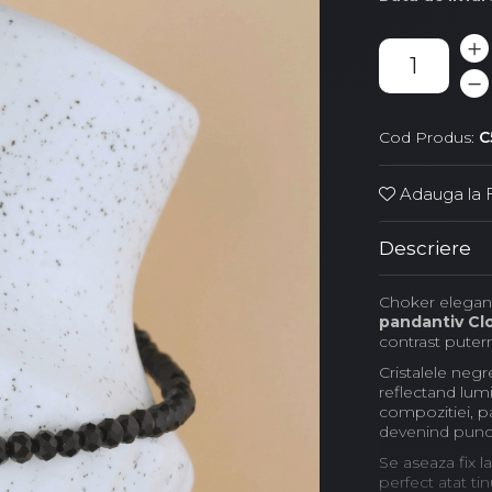
Cod Produs:
C
Adauga la F
Descriere
Choker elegant
pandantiv Clov
contrast puterni
Cristalele neg
reflectand lumi
compozitiei, p
devenind punctu
Se aseaza fix l
perfect atat ti