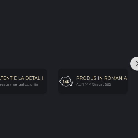
antiv: Aur 14K
pandantiv: 14 mm
ere: cheita + za din aur 14K
rn, minimalist, elegant
ie Black Swan Bijoux este livrata in
ambalaj premium
,
u a fi oferita cadou.
 ideala pentru un cadou cu impact sau pentru
i colectii personale cu o piesa versatila si rafinata.
ATENTIE LA DETALII
PRODUS IN ROMANIA
reate manual cu grija
AUR 14K Gravat 585