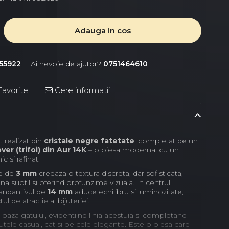
Adauga in cos
55922
Ai nevoie de ajutor?
0751464610
avorite
Cere informatii
 realizat din
cristale negre fatetate
, completat de un
er (trifoi) din Aur 14K
– o piesa moderna, cu un
c si rafinat.
re de
3 mm
creeaza o textura discreta, dar sofisticata,
na subtil si oferind profunzime vizuala. In centrul
andantivul de
14 mm
aduce echilibru si luminozitate,
l de atractie al bijuteriei.
a baza gatului, evidentiind linia acestuia si completand
nutele casual, cat si pe cele elegante. Este o piesa care