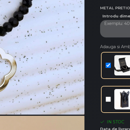
METAL PRETI
Introdu dime
Adauga si Am
IN STOC
Data de livrar