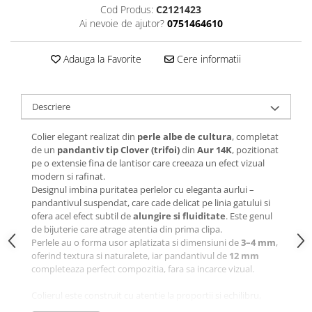
Cod Produs:
C2121423
Ai nevoie de ajutor?
0751464610
Adauga la Favorite
Cere informatii
Descriere
Colier elegant realizat din
perle albe de cultura
, completat
de un
pandantiv tip Clover (trifoi)
din
Aur 14K
, pozitionat
pe o extensie fina de lantisor care creeaza un efect vizual
modern si rafinat.
Designul imbina puritatea perlelor cu eleganta aurlui –
pandantivul suspendat, care cade delicat pe linia gatului si
ofera acel efect subtil de
alungire si fluiditate
. Este genul
de bijuterie care atrage atentia din prima clipa.
Perlele au o forma usor aplatizata si dimensiuni de
3–4 mm
,
oferind textura si naturalete, iar pandantivul de
12 mm
completeaza perfect compozitia, fara sa incarce vizual.
Colierul este construit cu atentie la proportii si echilibru,
astfel incat fiecare element sa contribuie la un aspect