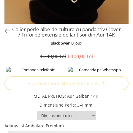
Cadouri Baieti
Cercei din aur
Bijuterii Profesii
Cadouri pentru Absolvire
Bijuterii Pasiuni & Hobby
Cadou Educatoare / Invatatoare /
Profesoare
Bijuterii Tematice Sport
Colier perle albe de cultura cu pandantiv Clover
Cadouri Cupluri
Bijuterii cu mesaj Motivational
/ Trifoi pe extensie de lantisor din Aur 14K
Bijuterii personalizate cu poza
Black Swan Bijoux
1.340,00 Lei
1.100,00 Lei
➔ Livrare Personala 2-4 ore cu Flori 💐
METAL PRETIOS
:
Aur Galben 14K
Dimensiune Perle
:
3-4 mm
Adauga si Ambalare Premium