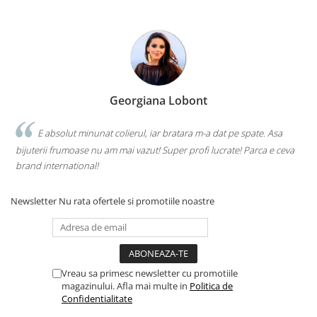
Georgiana Lobont
E absolut minunat colierul, iar bratara m-a dat pe spate. Asa
bijuterii frumoase nu am mai vazut! Super profi lucrate! Parca e ceva
brand international!
Newsletter
Nu rata ofertele si promotiile noastre
Vreau sa primesc newsletter cu promotiile
magazinului. Afla mai multe in
Politica de
Confidentialitate