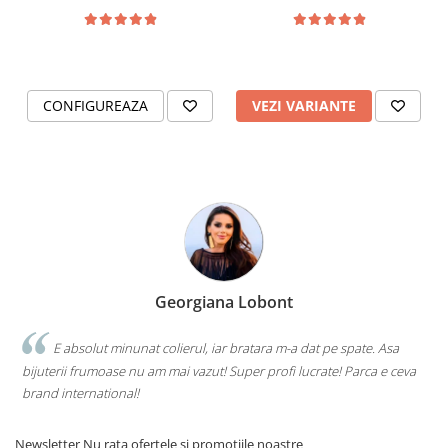
2.5mm
"Nimic fara Dumnezeu"
Reglabila
CONFIGUREAZA
VEZI VARIANTE
Georgiana Lobont
E absolut minunat colierul, iar bratara m-a dat pe spate. Asa
bijuterii frumoase nu am mai vazut! Super profi lucrate! Parca e ceva
brand international!
Newsletter
Nu rata ofertele si promotiile noastre