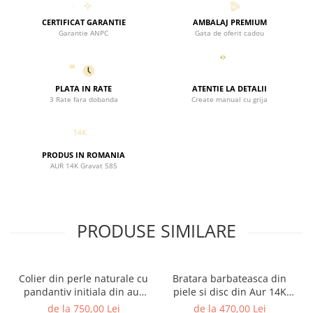
insirate cu grija, iar sistemul de inchidere este montat astfel
incat sa ofere siguranta si confort in purtare.
CERTIFICAT GARANTIE
AMBALAJ PREMIUM
Rezultatul este o bijuterie realizata cu
Garantie ANPC
maiestrie si suflet
Gata de oferit cadou
,
nu un produs de serie.
Specificatii tehnice
- Perle: perle naturale de cultura, calitate AAA+
PLATA IN RATE
ATENTIE LA DETALII
- Dimensiune perle: 3–4 mm, forma aproape perfect rotunda
3 Rate fara dobanda
Create manual cu grija
- Pandantiv: Mama & Bebe
- Material pandantiv: Aur 14K
- Design: delicat, simbolic, elegant
PRODUS IN ROMANIA
Fiecare bijuterie Black Swan Bijoux este livrata in
AUR 14K Gravat 585
ambalaj
premium
, pregatita pentru a fi oferita cadou.
Este alegerea ideala pentru o
proaspata mamica
, pentru
botez sau pentru un moment special in familie. Un cadou cu
adevarat memorabil, care va fi purtat cu drag.
PRODUSE SIMILARE
Colier din perle naturale cu
Bratara barbateasca din
pandantiv initiala din aur
piele si disc din Aur 14K
14K si bilute din aur 14K de
gravat "Nihil sine Deo" /
de la 750,00 Lei
de la 470,00 Lei