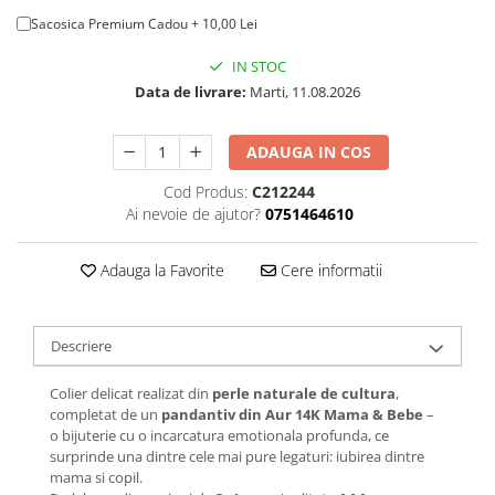
Sacosica Premium Cadou + 10,00 Lei
IN STOC
Data de livrare:
Marti, 11.08.2026
ADAUGA IN COS
Cod Produs:
C212244
Ai nevoie de ajutor?
0751464610
Adauga la Favorite
Cere informatii
Descriere
Colier delicat realizat din
perle naturale de cultura
,
completat de un
pandantiv din Aur 14K Mama & Bebe
–
o bijuterie cu o incarcatura emotionala profunda, ce
surprinde una dintre cele mai pure legaturi: iubirea dintre
mama si copil.