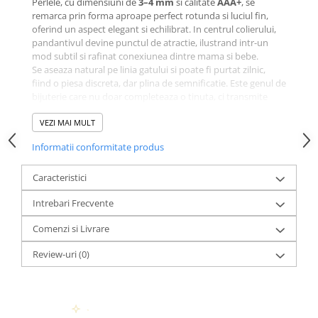
Perlele, cu dimensiuni de
3–4 mm
si calitate
AAA+
, se
remarca prin forma aproape perfect rotunda si luciul fin,
oferind un aspect elegant si echilibrat. In centrul colierului,
pandantivul devine punctul de atractie, ilustrand intr-un
mod subtil si rafinat conexiunea dintre mama si bebe.
Se aseaza natural pe linia gatului si poate fi purtat zilnic,
fiind o piesa discreta, dar plina de semnificatie. Este genul de
bijuterie care nu doar completeaza o tinuta, ci transmite
emotie.
VEZI MAI MULT
Cum este creata aceasta bijuterie
Informatii conformitate produs
Aceasta bijuterie este realizata
manual in atelierul Black
Swan Bijoux
, cu atentie la fiecare detaliu si cu multa
implicare.
Caracteristici
Pandantivul este conceput initial ca
model grafic
, in care
Intrebari Frecvente
forma si proportiile sunt gandite astfel incat sa redea
armonios simbolul matern. Ulterior, acesta este
decupat
Comenzi si Livrare
dintr-o placa de aur 14K
, apoi finisat si
polisat manual
pana se obtine acel luciu fin, de oglinda.
Review-uri
(0)
Dupa finisare, pandantivul este curatat in
baie de
ultrasunete
, pentru a elimina orice impuritate, apoi este
montat cu precizie in structura colierului.
Perlele sunt
selectate manual
, una cate una, pentru a
asigura uniformitate si calitate superioara. Acestea sunt