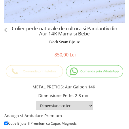
Cadouri Baieti
Cercei din aur
Bijuterii Profesii
Cadouri pentru Absolvire
Bijuterii Pasiuni & Hobby
Cadou Educatoare / Invatatoare /
Profesoare
Bijuterii Tematice Sport
Colier perle naturale de cultura si Pandantiv din
Cadouri Cupluri
Bijuterii cu mesaj Motivational
Aur 14K Mama si Bebe
Bijuterii personalizate cu poza
Black Swan Bijoux
850,00 Lei
METAL PRETIOS
:
Aur Galben 14K
Dimensiune Perle
:
2-3 mm
Adauga si Ambalare Premium
Cutie Bijuterii Premium cu Capac Magnetic