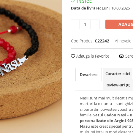
IN STOC
Data de livrare:
Luni, 10.08.2026
ADAUG
Cod Produs:
C22242
Ai nevoie 
Adauga la Favorite
Cere 
Caracteristici
Descriere
Review-uri
(0)
Nasii sunt mai mult decat simp
martori la o nunta – sunt ghizi,
si parte din povestea voastra 
familie.
Setul Cadou Nasi – B
personalizate din Argint 92
Nasu
este creat special pentru
multumi intr-un mod elegant s