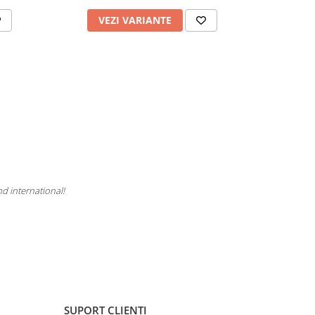
VEZI VARIANTE
AD
nd international!
SUPORT CLIENTI