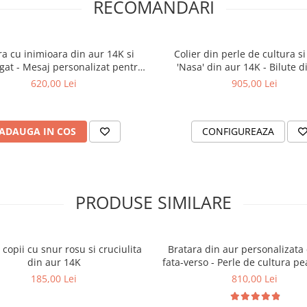
RECOMANDARI
ra cu inimioara din aur 14K si
Colier din perle de cultura 
agat - Mesaj personalizat pentru
'Nasa' din aur 14K - Bilute d
nasa
2.5mm si incheietoare fixa d
620,00 Lei
905,00 Lei
ADAUGA IN COS
CONFIGUREAZA
PRODUSE SIMILARE
 copii cu snur rosu si cruciulita
Bratara din aur personalizata
din aur 14K
fata-verso - Perle de cultura pe
14K
185,00 Lei
810,00 Lei