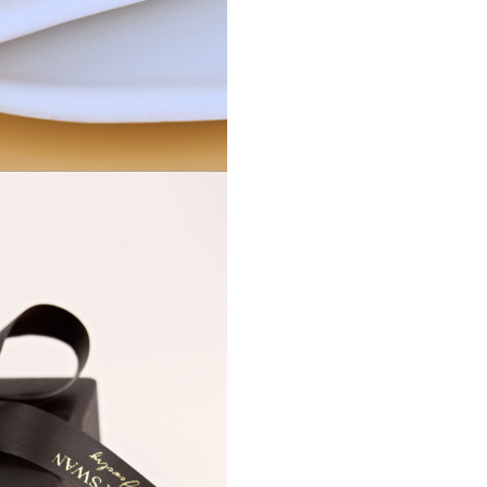
la cununia civila, la botez sau 
ocazia aniversarii lor. Un dar c
valoare sentimentala, care va
o amintire frumoasa peste ani
Detalii tehnice:
- material elemente: Argint 92
- bratara Nasa: pietre semipre
onyx rosu
- bratara Nasu: pietre semipre
onyx negru
- design elegant si simbolic
- sistem de inchidere reglabil
- potrivite pentru purtare zilni
- produs lucrat cu grija si finisa
premium
Setul vine ambalat intr-o cutie
eleganta Black Swan Bijoux, pr
sa fie oferit cadou. Un gest de
multumire transformat intr-u
plin de emotie si semnificatie.
Pentru nasii care merita tot r
vostru.