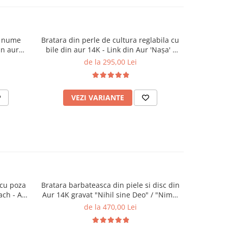
si nume
Bratara din perle de cultura reglabila cu
Bratara cu
in aur
bile din aur 14K - Link din Aur 'Nașa' -
alb
in aur
Snur din matase
de la 295,00 Lei
VEZI VARIANTE
AD
 cu poza
Bratara barbateasca din piele si disc din
Cercei 
ach - Aur
Aur 14K gravat "Nihil sine Deo" / "Nimic
fara Dumnezeu" Reglabila
de la 470,00 Lei