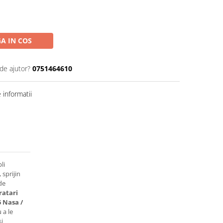
A IN COS
de ajutor?
0751464610
informatii
li
 sprijin
de
ratari
5 Nasa /
 a le
i