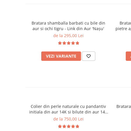
Bratara shamballa barbati cu bile din
Brata
aur si ochi tigru - Link din Aur 'Nașu'
pietre 
de la 295,00 Lei
VEZI VARIANTE
Colier din perle naturale cu pandantiv
Bratara
initiala din aur 14K si bilute din aur 14K
de 2.5mm
de la 750,00 Lei